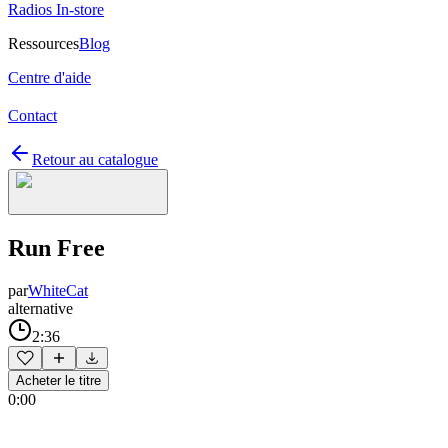
Radios In-store
Ressources
Blog
Centre d'aide
Contact
Retour au catalogue
Run Free
par
WhiteCat
alternative
2:36
Acheter le titre
0:00