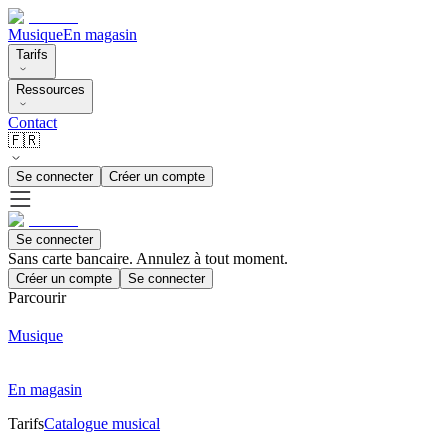
Musique
En magasin
Tarifs
Ressources
Contact
🇫🇷
Se connecter
Créer un compte
Se connecter
Sans carte bancaire. Annulez à tout moment.
Créer un compte
Se connecter
Parcourir
Musique
En magasin
Tarifs
Catalogue musical