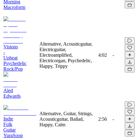
Morning
Macroform
Alternative, Acousticguitar,
Visions
Electricguitar,
-
Electroamplified,
4:02
-
Upbeat
Electricorgan, Psychedelic,
Psychedelic
Happy, Trippy
Rock/Pop
Aled
Edwards
Alternative, Guitar, Strings,
Indie
Acousticguitar, Ballad,
2:56
-
Folk
Happy, Calm
Guitar
YuraSoop