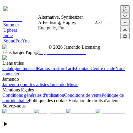
Alternative, Synthesizer,
Advertising, Happy,
2:31
-
Summer
Energetic, Fun
Upbeat
Indie
SoundForYou
©
2026
Jamendo Licensing
Télécharger l'app
Liens utiles
Catalogue musical
Radios In-store
Tarifs
Contact
Centre d'aide
Nous
contacter
Jamendo
Jamendo pour les artistes
Jamendo Music
Mentions légales
Conditions générales d'utilisation
Conditions de vente
Politique de
confidentialité
Politique des cookies
Violation de droits d'auteur
Suivez-nous