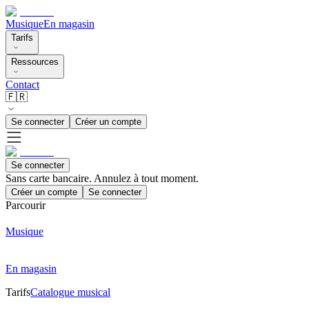
Musique
En magasin
Tarifs
Ressources
Contact
🇫🇷
Se connecter
Créer un compte
Se connecter
Sans carte bancaire. Annulez à tout moment.
Créer un compte
Se connecter
Parcourir
Musique
En magasin
Tarifs
Catalogue musical