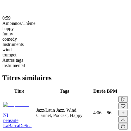
0:59
Ambiance/Thème
happy
funny
comedy
Instruments
wind
trumpet
Autres tags
instrumental
Titres similaires
Titre
Tags
Durée
BPM
Jazz/Latin Jazz, Wind,
4:06
86
Ni
Clarinet, Podcast, Happy
pensarte
LaBarcaDeSua