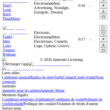
Electroamplified,
Don't
0:16
-
Advertising, Nostalgic,
Look
Energetic, Dreamy
Back
PimaMusic
Electronic,
Funky
Electroamplified,
0:17
-
Intro
Electricbass, Comedy,
Logo
Logo, Upbeat, Groovy
Tomasz
Redman
©
2026
Jamendo Licensing
Télécharger l'app
Liens utiles
Catalogue musical
Radios In-store
Tarifs
Contact
Centre d'aide
Nous
contacter
Jamendo
Jamendo pour les artistes
Jamendo Music
Mentions légales
Conditions générales d'utilisation
Conditions de vente
Politique de
confidentialité
Politique des cookies
Violation de droits d'auteur
Suivez-nous