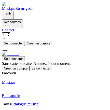
Musique
En magasin
Tarifs
Ressources
Contact
🇫🇷
Se connecter
Créer un compte
Se connecter
Sans carte bancaire. Annulez à tout moment.
Créer un compte
Se connecter
Parcourir
Musique
En magasin
Tarifs
Catalogue musical