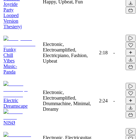
Happy, Upbeat, Fun
Joyride
Party
Looped
Version
Thesieryj
Electronic,
Funky
Electroamplified,
2:18
-
Chill
Electricpiano, Fashion,
Vibes
Upbeat
Music-
Panda
Electronic,
Electroamplified,
Electric
2:24
-
Drummachine, Minimal,
Dreamscape
Dreamy
NISØ
Electronic, Electricguitar,