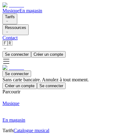
Musique
En magasin
Tarifs
Ressources
Contact
🇫🇷
Se connecter
Créer un compte
Se connecter
Sans carte bancaire. Annulez à tout moment.
Créer un compte
Se connecter
Parcourir
Musique
En magasin
Tarifs
Catalogue musical