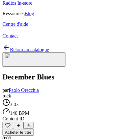
Radios In-store
Ressources
Blog
Centre d'aide
Contact
Retour au catalogue
December Blues
par
Paolo Orecchia
rock
3:03
140 BPM
Content ID
Acheter le titre
0:00