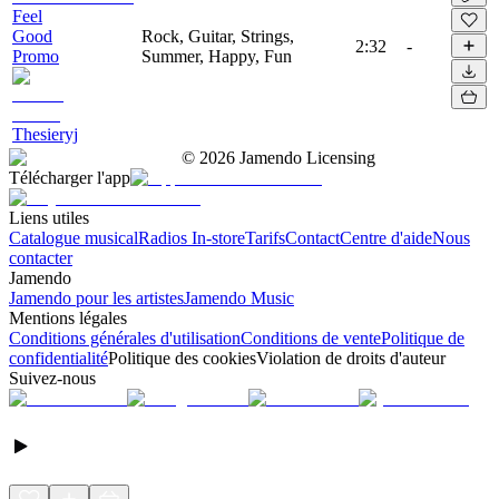
Feel
Good
Rock, Guitar, Strings,
2:32
-
Promo
Summer, Happy, Fun
Thesieryj
©
2026
Jamendo Licensing
Télécharger l'app
Liens utiles
Catalogue musical
Radios In-store
Tarifs
Contact
Centre d'aide
Nous
contacter
Jamendo
Jamendo pour les artistes
Jamendo Music
Mentions légales
Conditions générales d'utilisation
Conditions de vente
Politique de
confidentialité
Politique des cookies
Violation de droits d'auteur
Suivez-nous