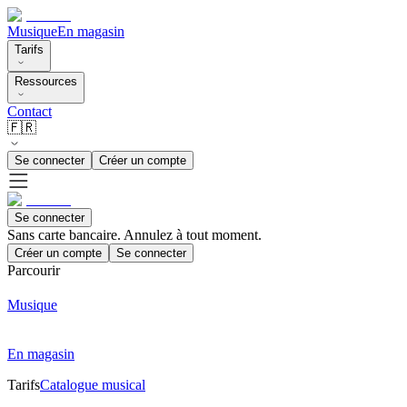
Musique
En magasin
Tarifs
Ressources
Contact
🇫🇷
Se connecter
Créer un compte
Se connecter
Sans carte bancaire. Annulez à tout moment.
Créer un compte
Se connecter
Parcourir
Musique
En magasin
Tarifs
Catalogue musical