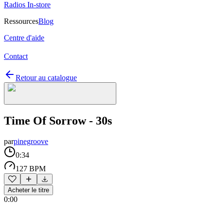
Radios In-store
Ressources
Blog
Centre d'aide
Contact
Retour au catalogue
Time Of Sorrow - 30s
par
pinegroove
0:34
127 BPM
Acheter le titre
0:00