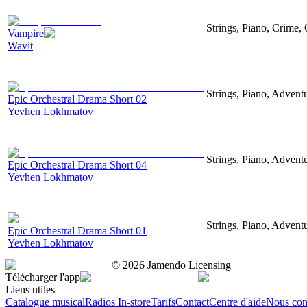
Strings, Piano, Crime,
Vampire
Wavit
Strings, Piano, Advent
Epic Orchestral Drama Short 02
Yevhen Lokhmatov
Strings, Piano, Advent
Epic Orchestral Drama Short 04
Yevhen Lokhmatov
Strings, Piano, Advent
Epic Orchestral Drama Short 01
Yevhen Lokhmatov
©
2026
Jamendo Licensing
Télécharger l'app
Liens utiles
Catalogue musical
Radios In-store
Tarifs
Contact
Centre d'aide
Nous con