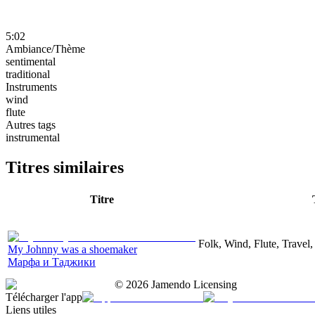
5:02
Ambiance/Thème
sentimental
traditional
Instruments
wind
flute
Autres tags
instrumental
Titres similaires
Titre
Folk, Wind, Flute, Travel
My Johnny was a shoemaker
Марфа и Таджики
©
2026
Jamendo Licensing
Télécharger l'app
Liens utiles