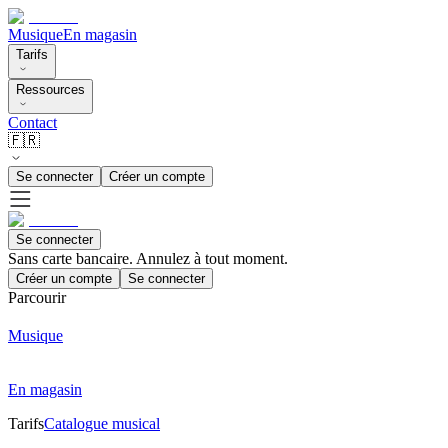
Musique
En magasin
Tarifs
Ressources
Contact
🇫🇷
Se connecter
Créer un compte
Se connecter
Sans carte bancaire. Annulez à tout moment.
Créer un compte
Se connecter
Parcourir
Musique
En magasin
Tarifs
Catalogue musical