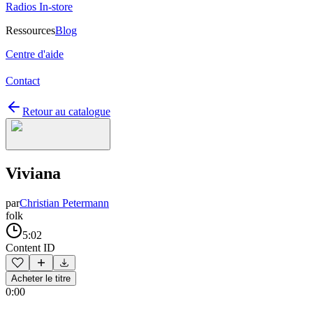
Radios In-store
Ressources
Blog
Centre d'aide
Contact
Retour au catalogue
Viviana
par
Christian Petermann
folk
5:02
Content ID
Acheter le titre
0:00