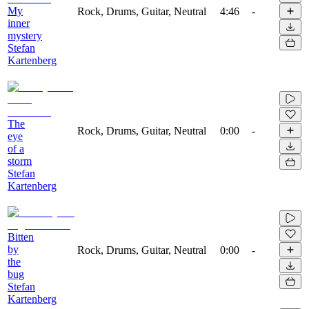
My
Rock, Drums, Guitar, Neutral
4:46
-
inner
mystery
Stefan
Kartenberg
The
Rock, Drums, Guitar, Neutral
0:00
-
eye
of a
storm
Stefan
Kartenberg
Bitten
by
Rock, Drums, Guitar, Neutral
0:00
-
the
bug
Stefan
Kartenberg