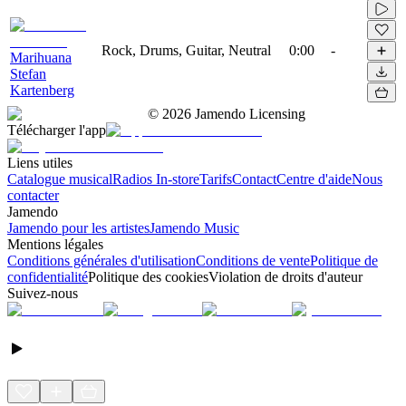
Rock, Drums, Guitar, Neutral
0:00
-
Marihuana
Stefan
Kartenberg
©
2026
Jamendo Licensing
Télécharger l'app
Liens utiles
Catalogue musical
Radios In-store
Tarifs
Contact
Centre d'aide
Nous
contacter
Jamendo
Jamendo pour les artistes
Jamendo Music
Mentions légales
Conditions générales d'utilisation
Conditions de vente
Politique de
confidentialité
Politique des cookies
Violation de droits d'auteur
Suivez-nous