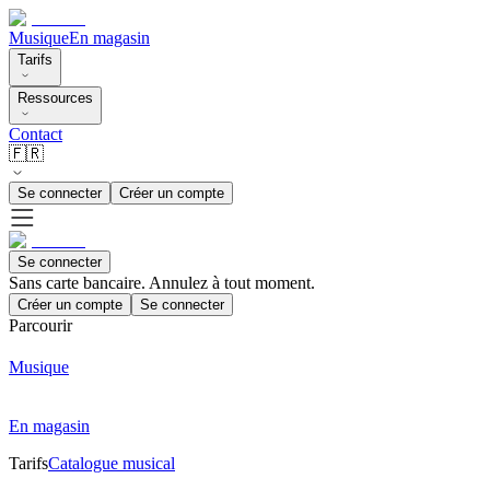
Musique
En magasin
Tarifs
Ressources
Contact
🇫🇷
Se connecter
Créer un compte
Se connecter
Sans carte bancaire. Annulez à tout moment.
Créer un compte
Se connecter
Parcourir
Musique
En magasin
Tarifs
Catalogue musical