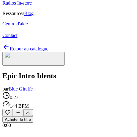
Radios In-store
Ressources
Blog
Centre d'aide
Contact
Retour au catalogue
Epic Intro Idents
par
Blue Giraffe
0:27
144 BPM
Acheter le titre
0:00