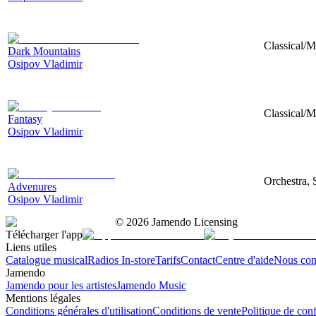
Classical/M
Dark Mountains
Osipov Vladimir
Classical/M
Fantasy
Osipov Vladimir
Orchestra, 
Advenures
Osipov Vladimir
©
2026
Jamendo Licensing
Télécharger l'app
Liens utiles
Catalogue musical
Radios In-store
Tarifs
Contact
Centre d'aide
Nous con
Jamendo
Jamendo pour les artistes
Jamendo Music
Mentions légales
Conditions générales d'utilisation
Conditions de vente
Politique de conf