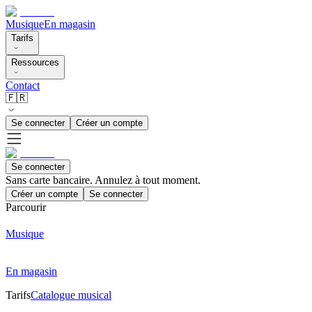
Musique
En magasin
Tarifs
Ressources
Contact
🇫🇷
Se connecter
Créer un compte
Se connecter
Sans carte bancaire. Annulez à tout moment.
Créer un compte
Se connecter
Parcourir
Musique
En magasin
Tarifs
Catalogue musical