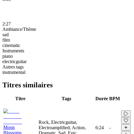
2:27
Ambiance/Thème
sad
film
cinematic
Instruments
piano
electricguitar
Autres tags
instrumental
Titres similaires
Titre
Tags
Durée
BPM
Rock, Electricguitar,
Moon
Electroamplified, Action,
6:24
-
Blossoms
Dramatic, Sad, Epic