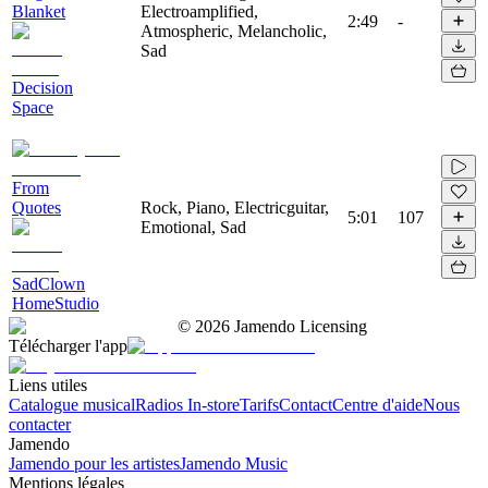
Blanket
Electroamplified,
2:49
-
Atmospheric, Melancholic,
Sad
Decision
Space
From
Quotes
Rock, Piano, Electricguitar,
5:01
107
Emotional, Sad
SadClown
HomeStudio
©
2026
Jamendo Licensing
Télécharger l'app
Liens utiles
Catalogue musical
Radios In-store
Tarifs
Contact
Centre d'aide
Nous
contacter
Jamendo
Jamendo pour les artistes
Jamendo Music
Mentions légales