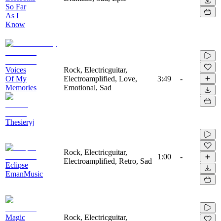
So Far
As I
Know
Voices
Rock, Electricguitar,
Of My
Electroamplified, Love,
3:49
-
Memories
Emotional, Sad
Thesieryj
Rock, Electricguitar,
1:00
-
Electroamplified, Retro, Sad
Eclipse
EmanMusic
Magic
Rock, Electricguitar,