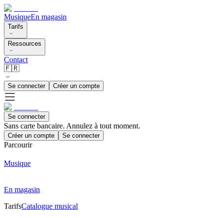
Musique
En magasin
Tarifs
Ressources
Contact
🇫🇷
Se connecter
Créer un compte
Se connecter
Sans carte bancaire. Annulez à tout moment.
Créer un compte
Se connecter
Parcourir
Musique
En magasin
Tarifs
Catalogue musical