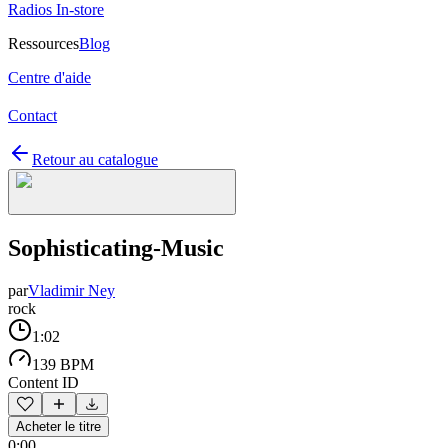
Radios In-store
Ressources
Blog
Centre d'aide
Contact
Retour au catalogue
Sophisticating-Music
par
Vladimir Ney
rock
1:02
139 BPM
Content ID
Acheter le titre
0:00