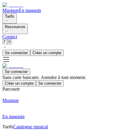
Musique
En magasin
Tarifs
Ressources
Contact
🇫🇷
Se connecter
Créer un compte
Se connecter
Sans carte bancaire. Annulez à tout moment.
Créer un compte
Se connecter
Parcourir
Musique
En magasin
Tarifs
Catalogue musical