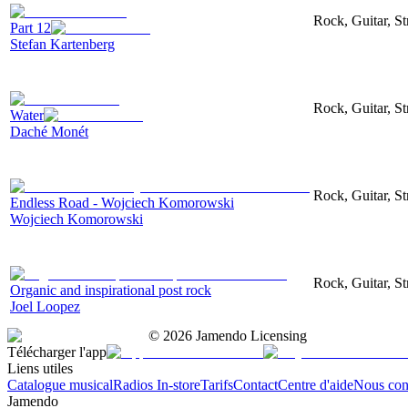
Rock, Guitar, St
Part 12
Stefan Kartenberg
Rock, Guitar, S
Water
Daché Monét
Rock, Guitar, S
Endless Road - Wojciech Komorowski
Wojciech Komorowski
Rock, Guitar, S
Organic and inspirational post rock
Joel Loopez
©
2026
Jamendo Licensing
Télécharger l'app
Liens utiles
Catalogue musical
Radios In-store
Tarifs
Contact
Centre d'aide
Nous con
Jamendo