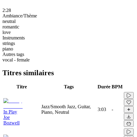
2:28
Ambiance/Thème
neutral
romantic
love
Instruments
strings
piano
Autres tags
vocal - female
Titres similaires
Titre
Tags
Durée
BPM
Jazz/Smooth Jazz, Guitar,
3:03
-
In Play
Piano, Neutral
Joe
Bozwell