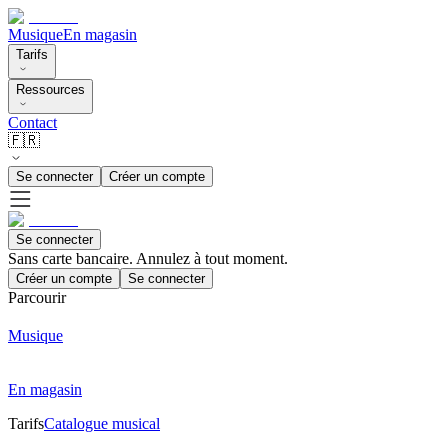
Musique
En magasin
Tarifs
Ressources
Contact
🇫🇷
Se connecter
Créer un compte
Se connecter
Sans carte bancaire. Annulez à tout moment.
Créer un compte
Se connecter
Parcourir
Musique
En magasin
Tarifs
Catalogue musical