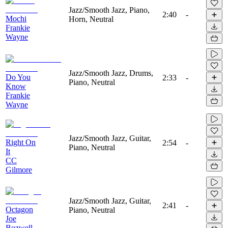
Jazz/Smooth Jazz, Piano,
2:40
-
Mochi
Horn, Neutral
Frankie
Wayne
Jazz/Smooth Jazz, Drums,
Do You
2:33
-
Piano, Neutral
Know
Frankie
Wayne
Jazz/Smooth Jazz, Guitar,
Right On
2:54
-
Piano, Neutral
It
CC
Gilmore
Jazz/Smooth Jazz, Guitar,
2:41
-
Octagon
Piano, Neutral
Joe
Bozwell