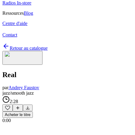
Radios In-store
Ressources
Blog
Centre d'aide
Contact
Retour au catalogue
Real
par
Andrey Faustov
jazz/smooth jazz
2:28
Acheter le titre
0:00