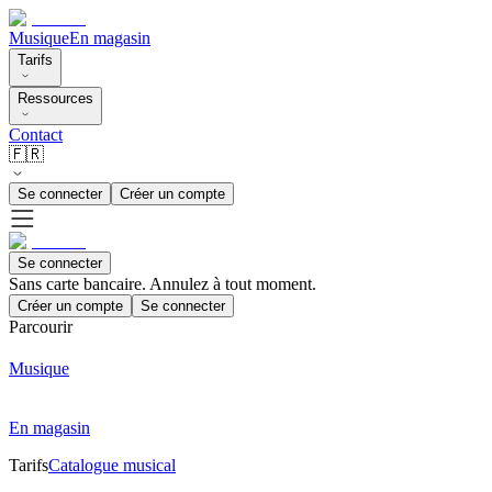
Musique
En magasin
Tarifs
Ressources
Contact
🇫🇷
Se connecter
Créer un compte
Se connecter
Sans carte bancaire. Annulez à tout moment.
Créer un compte
Se connecter
Parcourir
Musique
En magasin
Tarifs
Catalogue musical