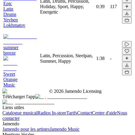
Latin, Drums, Percussion,
Epic
Holiday, Sport, Happy,
0:39
117
Latin
Energetic
Drums
Yevhen
Lokhmatov
summer
breeze
Latin, Percussion, Steelpan,
1:38
-
Summer, Happy
Sweet
Orange
Music
©
2026
Jamendo Licensing
Télécharger l'app
Liens utiles
Catalogue musical
Radios In-store
Tarifs
Contact
Centre d'aide
Nous
contacter
Jamendo
Jamendo pour les artistes
Jamendo Music
Mentions légales