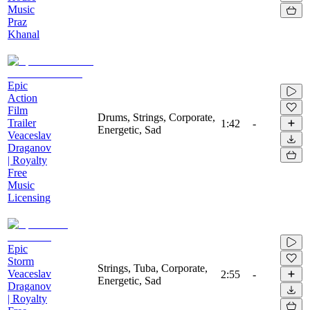
Music
Praz
Khanal
Epic
Action
Film
Drums, Strings, Corporate,
Trailer
1:42
-
Energetic, Sad
Veaceslav
Draganov
| Royalty
Free
Music
Licensing
Epic
Storm
Strings, Tuba, Corporate,
Veaceslav
2:55
-
Energetic, Sad
Draganov
| Royalty