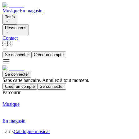
Musique
En magasin
Tarifs
Ressources
Contact
🇫🇷
Se connecter
Créer un compte
Se connecter
Sans carte bancaire. Annulez à tout moment.
Créer un compte
Se connecter
Parcourir
Musique
En magasin
Tarifs
Catalogue musical