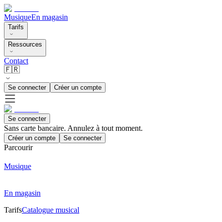
Musique
En magasin
Tarifs
Ressources
Contact
🇫🇷
Se connecter
Créer un compte
Se connecter
Sans carte bancaire. Annulez à tout moment.
Créer un compte
Se connecter
Parcourir
Musique
En magasin
Tarifs
Catalogue musical