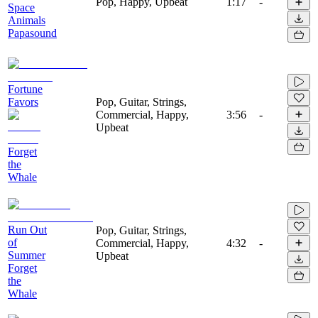
Pop, Happy, Upbeat
1:17
-
Space
Animals
Papasound
Fortune
Favors
Pop, Guitar, Strings,
Commercial, Happy,
3:56
-
Upbeat
Forget
the
Whale
Run Out
Pop, Guitar, Strings,
of
Commercial, Happy,
4:32
-
Summer
Upbeat
Forget
the
Whale