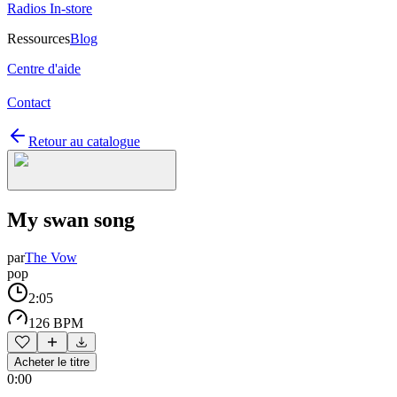
Radios In-store
Ressources
Blog
Centre d'aide
Contact
Retour au catalogue
My swan song
par
The Vow
pop
2:05
126 BPM
Acheter le titre
0:00