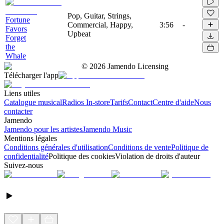
Pop, Guitar, Strings,
Fortune
Commercial, Happy,
3:56
-
Favors
Upbeat
Forget
the
Whale
©
2026
Jamendo Licensing
Télécharger l'app
Liens utiles
Catalogue musical
Radios In-store
Tarifs
Contact
Centre d'aide
Nous
contacter
Jamendo
Jamendo pour les artistes
Jamendo Music
Mentions légales
Conditions générales d'utilisation
Conditions de vente
Politique de
confidentialité
Politique des cookies
Violation de droits d'auteur
Suivez-nous