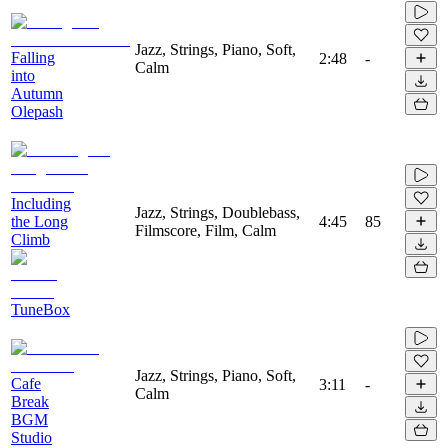
Jazz, Strings, Piano, Soft,
Falling
2:48
-
Calm
into
Autumn
Olepash
Including
Jazz, Strings, Doublebass,
the Long
4:45
85
Filmscore, Film, Calm
Climb
TuneBox
Jazz, Strings, Piano, Soft,
Cafe
3:11
-
Calm
Break
BGM
Studio