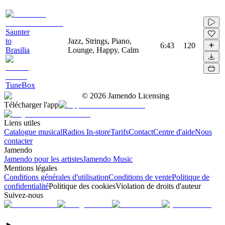
Saunter
to
Jazz, Strings, Piano,
6:43
120
Brasilia
Lounge, Happy, Calm
TuneBox
©
2026
Jamendo Licensing
Télécharger l'app
Liens utiles
Catalogue musical
Radios In-store
Tarifs
Contact
Centre d'aide
Nous
contacter
Jamendo
Jamendo pour les artistes
Jamendo Music
Mentions légales
Conditions générales d'utilisation
Conditions de vente
Politique de
confidentialité
Politique des cookies
Violation de droits d'auteur
Suivez-nous