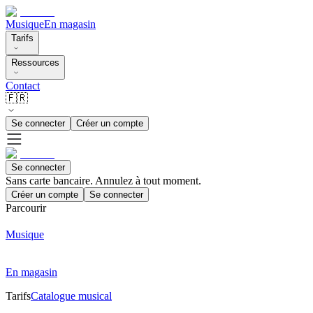
Musique
En magasin
Tarifs
Ressources
Contact
🇫🇷
Se connecter
Créer un compte
Se connecter
Sans carte bancaire. Annulez à tout moment.
Créer un compte
Se connecter
Parcourir
Musique
En magasin
Tarifs
Catalogue musical