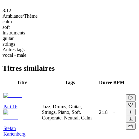
3:12
Ambiance/Thème
calm
soft
Instruments
guitar
strings
Autres tags
vocal - male
Titres similaires
Titre
Tags
Durée
BPM
Part 16
Jazz, Drums, Guitar,
Strings, Piano, Soft,
2:18
-
Corporate, Neutral, Calm
Stefan
Kartenberg