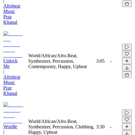
|
Afrobeat
Music
Praz
Khanal
World/African/Afro-Beat,
Unlock
Synthesizer, Percussion,
3:05
-
Me
Contemporary, Happy, Upbeat
|
Afrobeat
Music
Praz
Khanal
World/African/Afro-Beat,
Wordle
Synthesizer, Percussion, Clubbing,
3:30
-
|
Happy, Upbeat