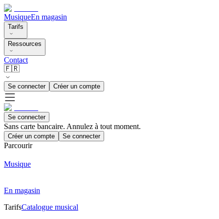
Musique
En magasin
Tarifs
Ressources
Contact
🇫🇷
Se connecter
Créer un compte
Se connecter
Sans carte bancaire. Annulez à tout moment.
Créer un compte
Se connecter
Parcourir
Musique
En magasin
Tarifs
Catalogue musical