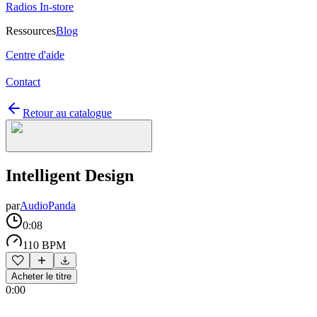
Radios In-store
Ressources
Blog
Centre d'aide
Contact
Retour au catalogue
Intelligent Design
par
AudioPanda
0:08
110 BPM
Acheter le titre
0:00