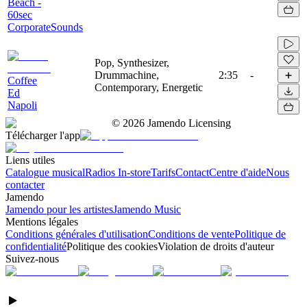
Beach -
60sec
CorporateSounds
Pop, Synthesizer,
Drummachine,
2:35
-
Coffee
Contemporary, Energetic
Ed
Napoli
©
2026
Jamendo Licensing
Télécharger l'app
Liens utiles
Catalogue musical
Radios In-store
Tarifs
Contact
Centre d'aide
Nous
contacter
Jamendo
Jamendo pour les artistes
Jamendo Music
Mentions légales
Conditions générales d'utilisation
Conditions de vente
Politique de
confidentialité
Politique des cookies
Violation de droits d'auteur
Suivez-nous