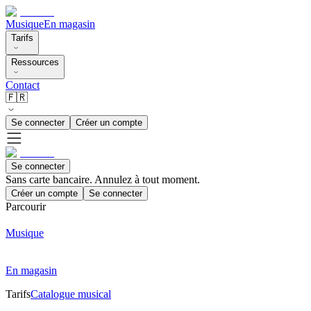
Musique
En magasin
Tarifs
Ressources
Contact
🇫🇷
Se connecter
Créer un compte
Se connecter
Sans carte bancaire. Annulez à tout moment.
Créer un compte
Se connecter
Parcourir
Musique
En magasin
Tarifs
Catalogue musical