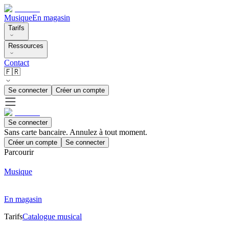
Musique
En magasin
Tarifs
Ressources
Contact
🇫🇷
Se connecter
Créer un compte
Se connecter
Sans carte bancaire. Annulez à tout moment.
Créer un compte
Se connecter
Parcourir
Musique
En magasin
Tarifs
Catalogue musical