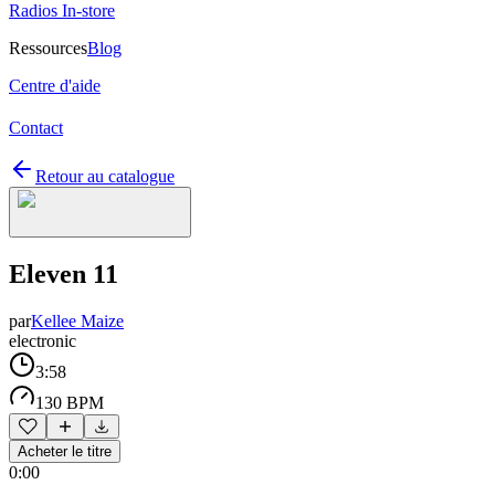
Radios In-store
Ressources
Blog
Centre d'aide
Contact
Retour au catalogue
Eleven 11
par
Kellee Maize
electronic
3:58
130 BPM
Acheter le titre
0:00