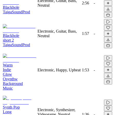
Electronic, Guitar, Bass,
2:56
-
Neutral
Blackhole
TaigaSoundProd
Electronic, Guitar, Bass,
1:57
-
Blackhole
Neutral
short 2
TaigaSoundProd
Warm
Indie
Electronic, Happy, Upbeat
1:53
-
Glow
Osynthw
Background
Music
Synth Pop
Electronic, Synthesizer,
Long
Videogame, Neutral,
1:36
-