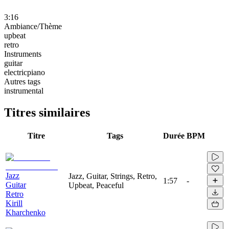
3:16
Ambiance/Thème
upbeat
retro
Instruments
guitar
electricpiano
Autres tags
instrumental
Titres similaires
Titre
Tags
Durée
BPM
Jazz
Jazz, Guitar, Strings, Retro,
1:57
-
Guitar
Upbeat, Peaceful
Retro
Kirill
Kharchenko