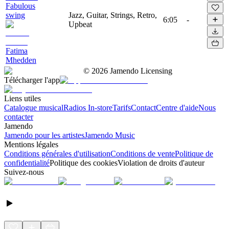
Fabulous
swing
Jazz, Guitar, Strings, Retro,
6:05
-
Upbeat
Fatima
Mhedden
©
2026
Jamendo Licensing
Télécharger l'app
Liens utiles
Catalogue musical
Radios In-store
Tarifs
Contact
Centre d'aide
Nous
contacter
Jamendo
Jamendo pour les artistes
Jamendo Music
Mentions légales
Conditions générales d'utilisation
Conditions de vente
Politique de
confidentialité
Politique des cookies
Violation de droits d'auteur
Suivez-nous