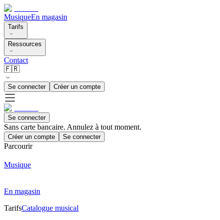
Musique
En magasin
Tarifs
Ressources
Contact
🇫🇷
Se connecter
Créer un compte
Se connecter
Sans carte bancaire. Annulez à tout moment.
Créer un compte
Se connecter
Parcourir
Musique
En magasin
Tarifs
Catalogue musical