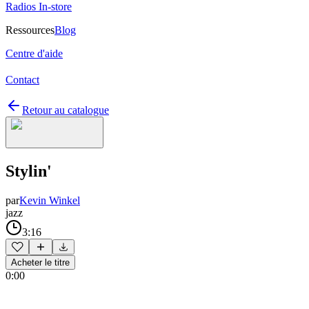
Radios In-store
Ressources
Blog
Centre d'aide
Contact
Retour au catalogue
Stylin'
par
Kevin Winkel
jazz
3:16
Acheter le titre
0:00