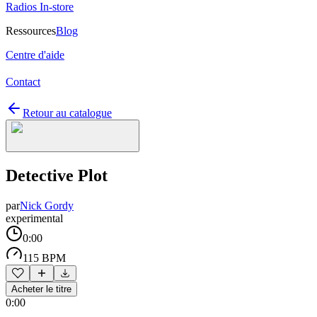
Radios In-store
Ressources
Blog
Centre d'aide
Contact
Retour au catalogue
Detective Plot
par
Nick Gordy
experimental
0:00
115 BPM
Acheter le titre
0:00