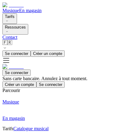
Musique
En magasin
Tarifs
Ressources
Contact
🇫🇷
Se connecter
Créer un compte
Se connecter
Sans carte bancaire. Annulez à tout moment.
Créer un compte
Se connecter
Parcourir
Musique
En magasin
Tarifs
Catalogue musical