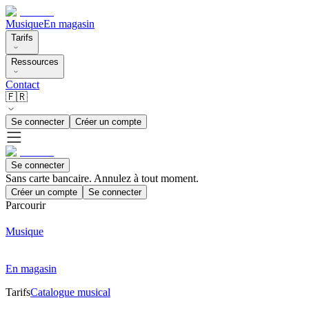
Musique
En magasin
Tarifs
Ressources
Contact
🇫🇷
Se connecter
Créer un compte
Se connecter
Sans carte bancaire. Annulez à tout moment.
Créer un compte
Se connecter
Parcourir
Musique
En magasin
Tarifs
Catalogue musical