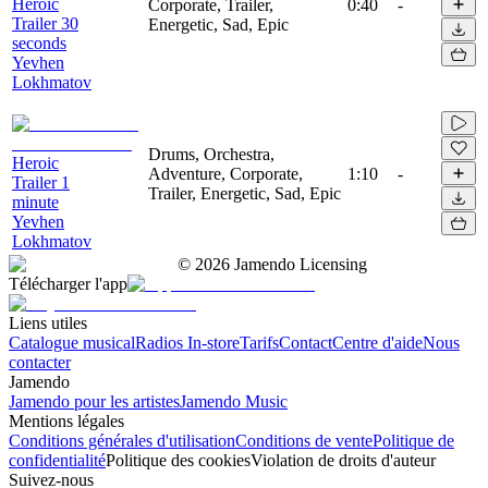
Heroic
Corporate, Trailer,
0:40
-
Trailer 30
Energetic, Sad, Epic
seconds
Yevhen
Lokhmatov
Drums, Orchestra,
Heroic
Adventure, Corporate,
1:10
-
Trailer 1
Trailer, Energetic, Sad, Epic
minute
Yevhen
Lokhmatov
©
2026
Jamendo Licensing
Télécharger l'app
Liens utiles
Catalogue musical
Radios In-store
Tarifs
Contact
Centre d'aide
Nous
contacter
Jamendo
Jamendo pour les artistes
Jamendo Music
Mentions légales
Conditions générales d'utilisation
Conditions de vente
Politique de
confidentialité
Politique des cookies
Violation de droits d'auteur
Suivez-nous