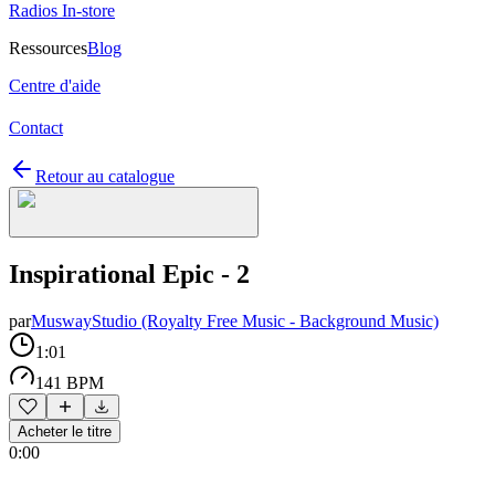
Radios In-store
Ressources
Blog
Centre d'aide
Contact
Retour au catalogue
Inspirational Epic - 2
par
MuswayStudio (Royalty Free Music - Background Music)
1:01
141 BPM
Acheter le titre
0:00