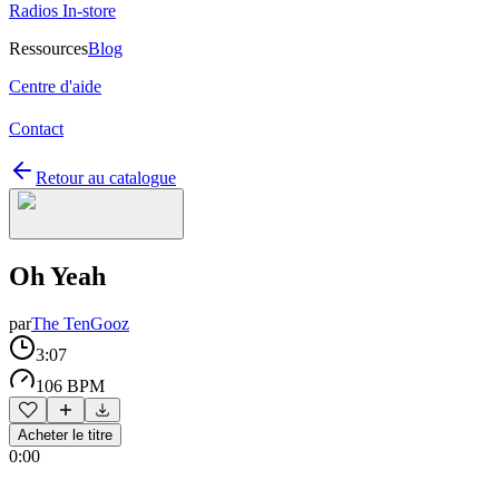
Radios In-store
Ressources
Blog
Centre d'aide
Contact
Retour au catalogue
Oh Yeah
par
The TenGooz
3:07
106 BPM
Acheter le titre
0:00