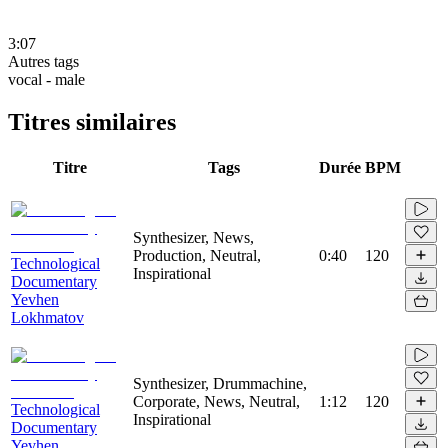
3:07
Autres tags
vocal - male
Titres similaires
Titre
Tags
Durée
BPM
Synthesizer, News,
Production, Neutral,
0:40
120
Technological
Inspirational
Documentary
Yevhen
Lokhmatov
Synthesizer, Drummachine,
Corporate, News, Neutral,
1:12
120
Technological
Inspirational
Documentary
Yevhen