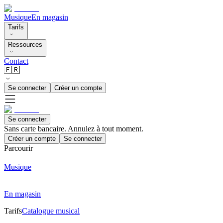
Musique
En magasin
Tarifs
Ressources
Contact
🇫🇷
Se connecter
Créer un compte
Se connecter
Sans carte bancaire. Annulez à tout moment.
Créer un compte
Se connecter
Parcourir
Musique
En magasin
Tarifs
Catalogue musical