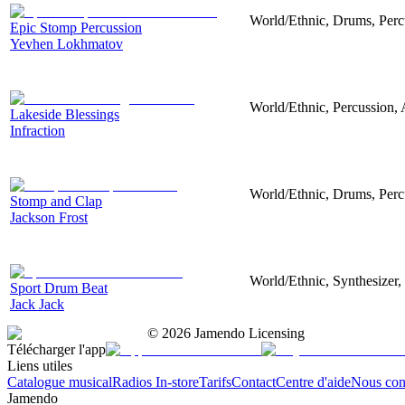
World/Ethnic, Drums, Perc
Epic Stomp Percussion
Yevhen Lokhmatov
World/Ethnic, Percussion, 
Lakeside Blessings
Infraction
World/Ethnic, Drums, Perc
Stomp and Clap
Jackson Frost
World/Ethnic, Synthesizer, 
Sport Drum Beat
Jack Jack
©
2026
Jamendo Licensing
Télécharger l'app
Liens utiles
Catalogue musical
Radios In-store
Tarifs
Contact
Centre d'aide
Nous con
Jamendo