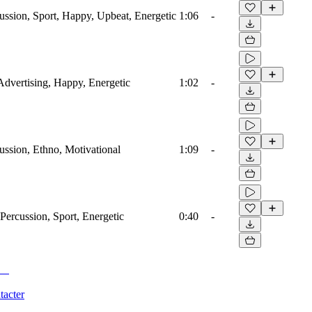
ussion, Sport, Happy, Upbeat, Energetic
1:06
-
Advertising, Happy, Energetic
1:02
-
ussion, Ethno, Motivational
1:09
-
Percussion, Sport, Energetic
0:40
-
tacter