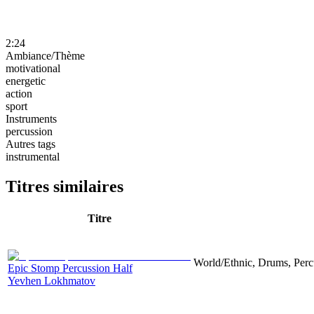
2:24
Ambiance/Thème
motivational
energetic
action
sport
Instruments
percussion
Autres tags
instrumental
Titres similaires
Titre
World/Ethnic, Drums, Perc
Epic Stomp Percussion Half
Yevhen Lokhmatov