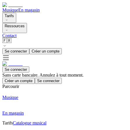
Musique
En magasin
Tarifs
Ressources
Contact
🇫🇷
Se connecter
Créer un compte
Se connecter
Sans carte bancaire. Annulez à tout moment.
Créer un compte
Se connecter
Parcourir
Musique
En magasin
Tarifs
Catalogue musical