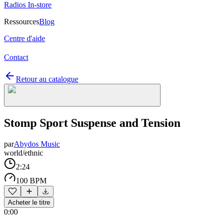
Radios In-store
Ressources
Blog
Centre d'aide
Contact
Retour au catalogue
Stomp Sport Suspense and Tension
par
Abydos Music
world/ethnic
2:24
100 BPM
Acheter le titre
0:00