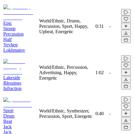
World/Ethnic, Drums,
Epic
Percussion, Sport, Happy,
0:31
-
Stomp
Upbeat, Energetic
Percussion
Half
Yevhen
Lokhmatov
World/Ethnic, Percussion,
Advertising, Happy,
1:02
-
Lakeside
Energetic
Blessings
Infraction
Sport
World/Ethnic, Synthesizer,
0:40
-
Drum
Percussion, Sport, Energetic
Beat
Jack
Jack