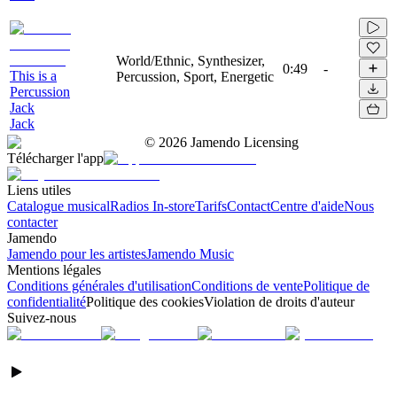
World/Ethnic, Synthesizer,
0:49
-
This is a
Percussion, Sport, Energetic
Percussion
Jack
Jack
©
2026
Jamendo Licensing
Télécharger l'app
Liens utiles
Catalogue musical
Radios In-store
Tarifs
Contact
Centre d'aide
Nous
contacter
Jamendo
Jamendo pour les artistes
Jamendo Music
Mentions légales
Conditions générales d'utilisation
Conditions de vente
Politique de
confidentialité
Politique des cookies
Violation de droits d'auteur
Suivez-nous