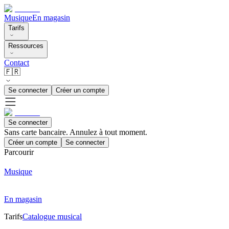
Musique
En magasin
Tarifs
Ressources
Contact
🇫🇷
Se connecter
Créer un compte
Se connecter
Sans carte bancaire. Annulez à tout moment.
Créer un compte
Se connecter
Parcourir
Musique
En magasin
Tarifs
Catalogue musical