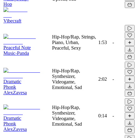
Hop
Vibecraft
Hip-Hop/Rap, Strings,
Piano, Urban,
1:53
-
Peaceful Note
Peaceful, Sexy
Music-Panda
Hip-Hop/Rap,
Synthesizer,
2:02
-
Dramatic
Videogame,
Phonk
Emotional, Sad
AlexZavesa
Hip-Hop/Rap,
Synthesizer,
0:14
-
Dramatic
Videogame,
Phonk
Emotional, Sad
AlexZavesa