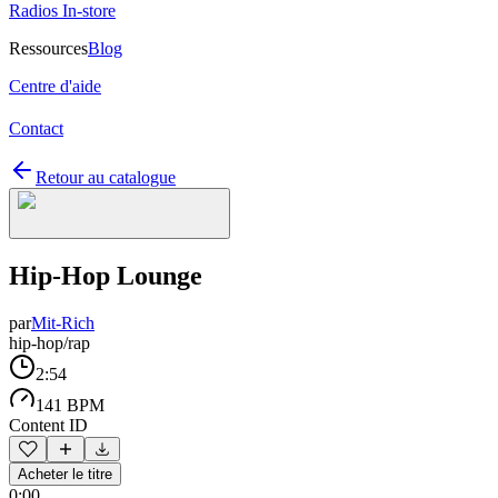
Radios In-store
Ressources
Blog
Centre d'aide
Contact
Retour au catalogue
Hip-Hop Lounge
par
Mit-Rich
hip-hop/rap
2:54
141 BPM
Content ID
Acheter le titre
0:00