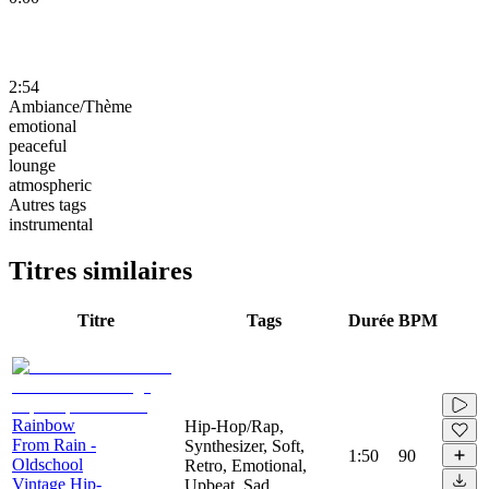
2:54
Ambiance/Thème
emotional
peaceful
lounge
atmospheric
Autres tags
instrumental
Titres similaires
Titre
Tags
Durée
BPM
Rainbow
Hip-Hop/Rap,
From Rain -
Synthesizer, Soft,
1:50
90
Oldschool
Retro, Emotional,
Vintage Hip-
Upbeat, Sad