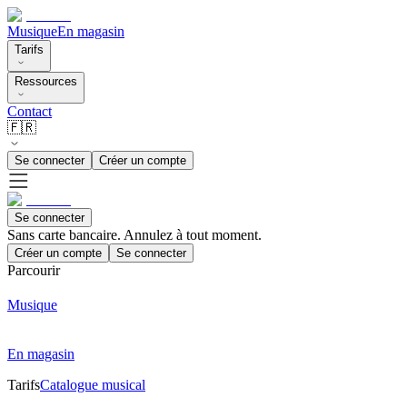
Musique
En magasin
Tarifs
Ressources
Contact
🇫🇷
Se connecter
Créer un compte
Se connecter
Sans carte bancaire. Annulez à tout moment.
Créer un compte
Se connecter
Parcourir
Musique
En magasin
Tarifs
Catalogue musical