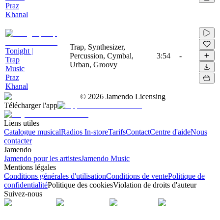
Praz
Khanal
Trap, Synthesizer,
Tonight |
Percussion, Cymbal,
3:54
-
Trap
Urban, Groovy
Music
Praz
Khanal
©
2026
Jamendo Licensing
Télécharger l'app
Liens utiles
Catalogue musical
Radios In-store
Tarifs
Contact
Centre d'aide
Nous
contacter
Jamendo
Jamendo pour les artistes
Jamendo Music
Mentions légales
Conditions générales d'utilisation
Conditions de vente
Politique de
confidentialité
Politique des cookies
Violation de droits d'auteur
Suivez-nous