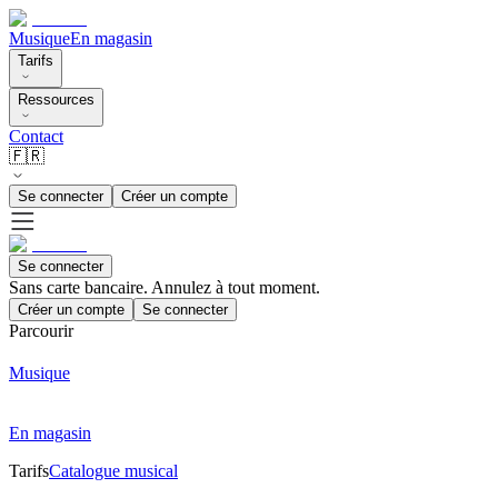
Musique
En magasin
Tarifs
Ressources
Contact
🇫🇷
Se connecter
Créer un compte
Se connecter
Sans carte bancaire. Annulez à tout moment.
Créer un compte
Se connecter
Parcourir
Musique
En magasin
Tarifs
Catalogue musical