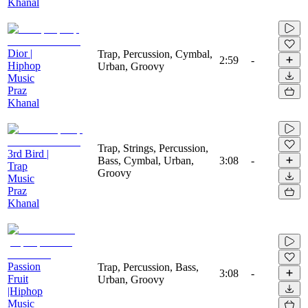
Khanal
Dior |
Trap, Percussion, Cymbal,
2:59
-
Hiphop
Urban, Groovy
Music
Praz
Khanal
Trap, Strings, Percussion,
3rd Bird |
Bass, Cymbal, Urban,
3:08
-
Trap
Groovy
Music
Praz
Khanal
Passion
Trap, Percussion, Bass,
3:08
-
Fruit
Urban, Groovy
|Hiphop
Music