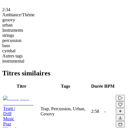
2:34
Ambiance/Thème
groovy
urban
Instruments
strings
percussion
bass
cymbal
Autres tags
instrumental
Titres similaires
Titre
Tags
Durée
BPM
Team |
Trap, Percussion, Urban,
2:58
-
Drill
Groovy
Music
Praz