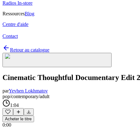
Radios In-store
Ressources
Blog
Centre d'aide
Contact
Retour au catalogue
Cinematic Thoughtful Documentary Edit 
par
Yevhen Lokhmatov
pop/contemporary/adult
1:04
Acheter le titre
0:00