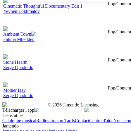
Pop/Contemp
Cinematic Thoughtful Documentary Edit 1
Yevhen Lokhmatov
Pop/Contempo
Ambient Town
Fatima Mhedden
Pop/Contemp
Stone Hearth
Serge Quadrado
Pop/Contemp
Mother Day
Serge Quadrado
©
2026
Jamendo Licensing
Télécharger l'app
Liens utiles
Catalogue musical
Radios In-store
Tarifs
Contact
Centre d'aide
Nous con
Jamendo