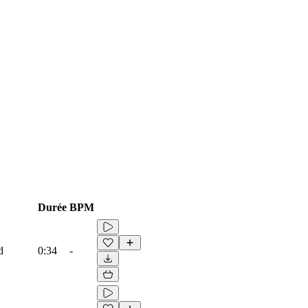
Durée
BPM
d
0:34
-