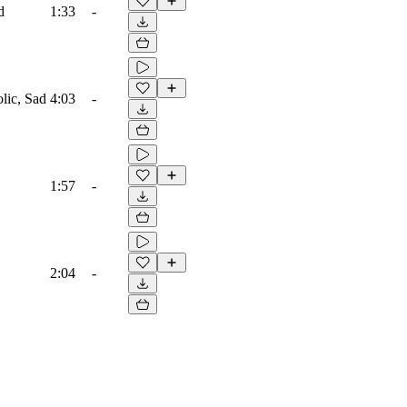
d
1:33
-
lic, Sad
4:03
-
1:57
-
2:04
-