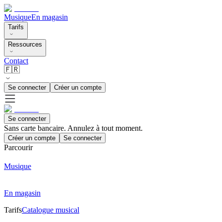
Musique
En magasin
Tarifs
Ressources
Contact
🇫🇷
Se connecter
Créer un compte
Se connecter
Sans carte bancaire. Annulez à tout moment.
Créer un compte
Se connecter
Parcourir
Musique
En magasin
Tarifs
Catalogue musical