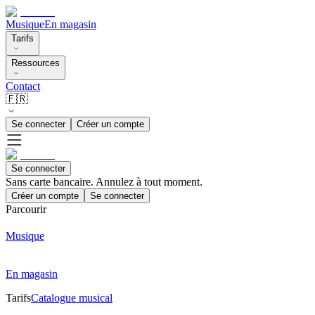
Musique
En magasin
Tarifs
Ressources
Contact
🇫🇷
Se connecter
Créer un compte
Se connecter
Sans carte bancaire. Annulez à tout moment.
Créer un compte
Se connecter
Parcourir
Musique
En magasin
Tarifs
Catalogue musical