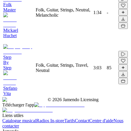
Folk
Master
Folk, Guitar, Strings, Neutral,
1:34
-
Melancholic
Mickael
Huchet
Step
By
Folk, Guitar, Strings, Travel,
Step
3:03
85
Neutral
Stefano
Vita
©
2026
Jamendo Licensing
Télécharger l'app
Liens utiles
Catalogue musical
Radios In-store
Tarifs
Contact
Centre d'aide
Nous
contacter