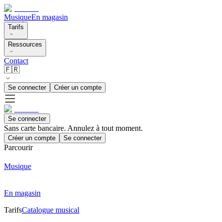
Musique
En magasin
Tarifs
Ressources
Contact
🇫🇷
Se connecter
Créer un compte
Se connecter
Sans carte bancaire. Annulez à tout moment.
Créer un compte
Se connecter
Parcourir
Musique
En magasin
Tarifs
Catalogue musical