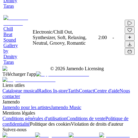
Dmitry
Taras
Chill
Electronic/Chill Out,
Beat
Synthesizer, Soft, Relaxing,
2:00
-
Sound
Neutral, Groovy, Romantic
Gallery
by
Dmitry
Taras
©
2026
Jamendo Licensing
Télécharger l'app
Liens utiles
Catalogue musical
Radios In-store
Tarifs
Contact
Centre d'aide
Nous
contacter
Jamendo
Jamendo pour les artistes
Jamendo Music
Mentions légales
Conditions générales d'utilisation
Conditions de vente
Politique de
confidentialité
Politique des cookies
Violation de droits d'auteur
Suivez-nous