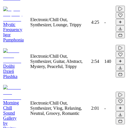
Electronic/Chill Out,
4:25
-
Mystic
Synthesizer, Lounge, Trippy
Frequency
Igor
Pumphonia
Electronic/Chill Out,
Synthesizer, Guitar, Abstract,
2:54
140
Doŭhi
Mystery, Peaceful, Trippy
Dzień
Plushka
Morning
Electronic/Chill Out,
Chill
Synthesizer, Vlog, Relaxing,
2:01
-
Sound
Neutral, Groovy, Romantic
Gallery
by