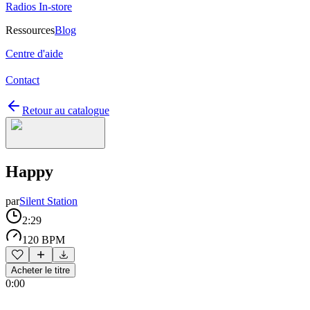
Radios In-store
Ressources
Blog
Centre d'aide
Contact
Retour au catalogue
Happy
par
Silent Station
2:29
120 BPM
Acheter le titre
0:00