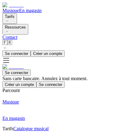
Musique
En magasin
Tarifs
Ressources
Contact
🇫🇷
Se connecter
Créer un compte
Se connecter
Sans carte bancaire. Annulez à tout moment.
Créer un compte
Se connecter
Parcourir
Musique
En magasin
Tarifs
Catalogue musical