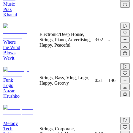
Music
Praz
Khanal
Electronic/Deep House,
Strings, Piano, Advertising,
3:02
-
Where
Happy, Peaceful
the Wind
Blows
Wavit
Strings, Bass, Vlog, Logo,
Funk
0:21
146
Happy, Groovy
Logo
Nazar
Hrushko
Melody
Tech
Strings, Corporate,