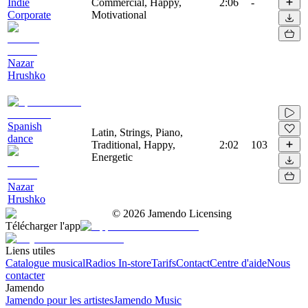
Indie
Commercial, Happy,
2:06
-
Corporate
Motivational
Nazar
Hrushko
Spanish
Latin, Strings, Piano,
dance
Traditional, Happy,
2:02
103
Energetic
Nazar
Hrushko
©
2026
Jamendo Licensing
Télécharger l'app
Liens utiles
Catalogue musical
Radios In-store
Tarifs
Contact
Centre d'aide
Nous
contacter
Jamendo
Jamendo pour les artistes
Jamendo Music