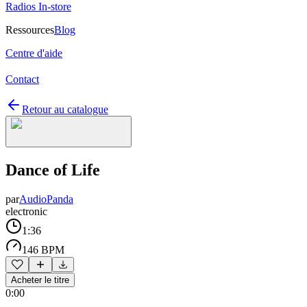
Radios In-store
Ressources
Blog
Centre d'aide
Contact
Retour au catalogue
Dance of Life
par
AudioPanda
electronic
1:36
146 BPM
Acheter le titre
0:00