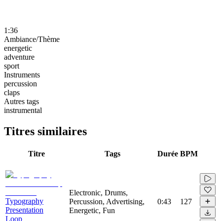
1:36
Ambiance/Thème
energetic
adventure
sport
Instruments
percussion
claps
Autres tags
instrumental
Titres similaires
Titre
Tags
Durée
BPM
Electronic, Drums,
Typography
Percussion, Advertising,
0:43
127
Presentation
Energetic, Fun
Loop