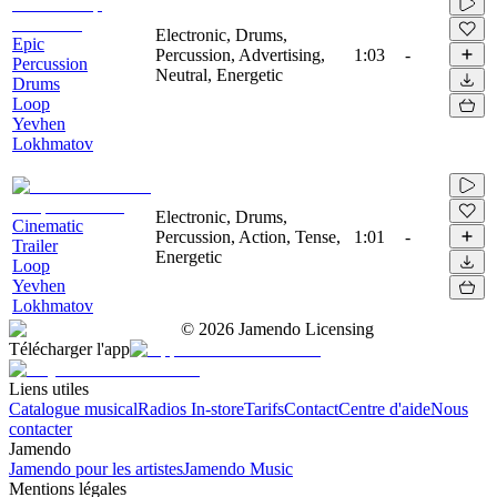
Electronic, Drums,
Epic
Percussion, Advertising,
1:03
-
Percussion
Neutral, Energetic
Drums
Loop
Yevhen
Lokhmatov
Electronic, Drums,
Cinematic
Percussion, Action, Tense,
1:01
-
Trailer
Energetic
Loop
Yevhen
Lokhmatov
©
2026
Jamendo Licensing
Télécharger l'app
Liens utiles
Catalogue musical
Radios In-store
Tarifs
Contact
Centre d'aide
Nous
contacter
Jamendo
Jamendo pour les artistes
Jamendo Music
Mentions légales