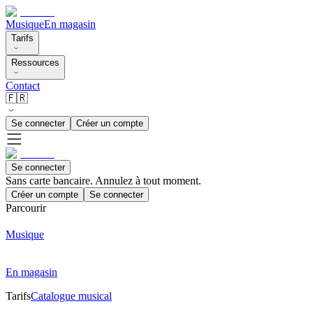
Musique
En magasin
Tarifs
Ressources
Contact
🇫🇷
Se connecter
Créer un compte
Se connecter
Sans carte bancaire. Annulez à tout moment.
Créer un compte
Se connecter
Parcourir
Musique
En magasin
Tarifs
Catalogue musical