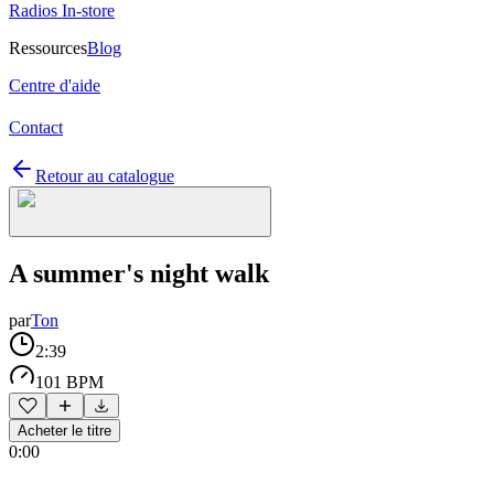
Radios In-store
Ressources
Blog
Centre d'aide
Contact
Retour au catalogue
A summer's night walk
par
Ton
2:39
101 BPM
Acheter le titre
0:00