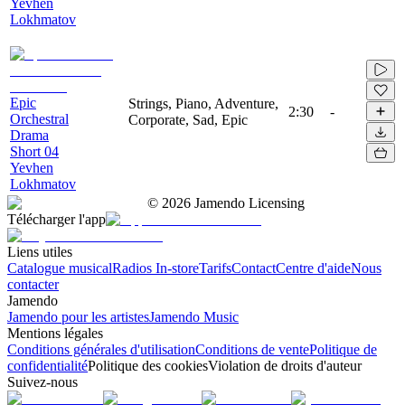
Yevhen
Lokhmatov
Epic
Strings, Piano, Adventure,
2:30
-
Orchestral
Corporate, Sad, Epic
Drama
Short 04
Yevhen
Lokhmatov
©
2026
Jamendo Licensing
Télécharger l'app
Liens utiles
Catalogue musical
Radios In-store
Tarifs
Contact
Centre d'aide
Nous
contacter
Jamendo
Jamendo pour les artistes
Jamendo Music
Mentions légales
Conditions générales d'utilisation
Conditions de vente
Politique de
confidentialité
Politique des cookies
Violation de droits d'auteur
Suivez-nous