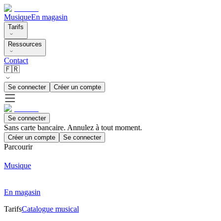
Musique
En magasin
Tarifs
Ressources
Contact
🇫🇷
Se connecter
Créer un compte
Se connecter
Sans carte bancaire. Annulez à tout moment.
Créer un compte
Se connecter
Parcourir
Musique
En magasin
Tarifs
Catalogue musical