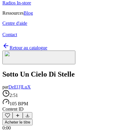
Radios In-store
Ressources
Blog
Centre d'aide
Contact
Retour au catalogue
Sotto Un Cielo Di Stelle
par
DeE[J]LuX
2:51
105 BPM
Content ID
Acheter le titre
0:00