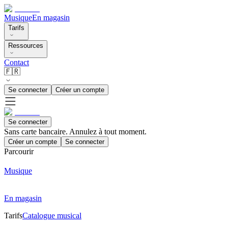
Musique
En magasin
Tarifs
Ressources
Contact
🇫🇷
Se connecter
Créer un compte
Se connecter
Sans carte bancaire. Annulez à tout moment.
Créer un compte
Se connecter
Parcourir
Musique
En magasin
Tarifs
Catalogue musical