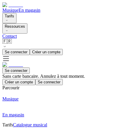
Musique
En magasin
Tarifs
Ressources
Contact
🇫🇷
Se connecter
Créer un compte
Se connecter
Sans carte bancaire. Annulez à tout moment.
Créer un compte
Se connecter
Parcourir
Musique
En magasin
Tarifs
Catalogue musical