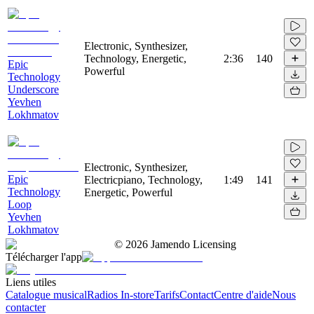
Electronic, Synthesizer,
Technology, Energetic,
2:36
140
Epic
Powerful
Technology
Underscore
Yevhen
Lokhmatov
Electronic, Synthesizer,
Epic
Electricpiano, Technology,
1:49
141
Technology
Energetic, Powerful
Loop
Yevhen
Lokhmatov
©
2026
Jamendo Licensing
Télécharger l'app
Liens utiles
Catalogue musical
Radios In-store
Tarifs
Contact
Centre d'aide
Nous
contacter