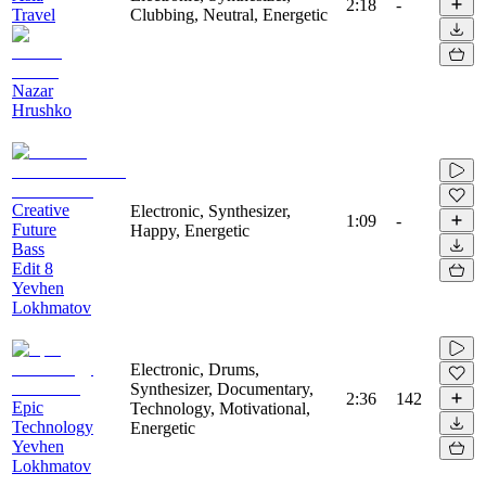
2:18
-
Travel
Clubbing, Neutral, Energetic
Nazar
Hrushko
Creative
Electronic, Synthesizer,
1:09
-
Future
Happy, Energetic
Bass
Edit 8
Yevhen
Lokhmatov
Electronic, Drums,
Synthesizer, Documentary,
2:36
142
Epic
Technology, Motivational,
Technology
Energetic
Yevhen
Lokhmatov