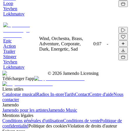
Loop
Yevhen
Lokhmatov
Wind, Orchestra, Brass,
Epic
Adventure, Corporate,
0:07
-
Action
Dark, Energetic, Sad
Trailer
Stinger
Yevhen
Lokhmatov
©
2026
Jamendo Licensing
Télécharger l'app
Liens utiles
Catalogue musical
Radios In-store
Tarifs
Contact
Centre d'aide
Nous
contacter
Jamendo
Jamendo pour les artistes
Jamendo Music
Mentions légales
Conditions générales d'utilisation
Conditions de vente
Politique de
confidentialité
Politique des cookies
Violation de droits d'auteur