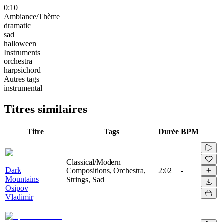
0:10
Ambiance/Thème
dramatic
sad
halloween
Instruments
orchestra
harpsichord
Autres tags
instrumental
Titres similaires
Titre
Tags
Durée
BPM
Classical/Modern
Dark
Compositions, Orchestra,
2:02
-
Mountains
Strings, Sad
Osipov
Vladimir