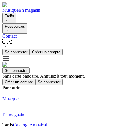
Musique
En magasin
Tarifs
Ressources
Contact
🇫🇷
Se connecter
Créer un compte
Se connecter
Sans carte bancaire. Annulez à tout moment.
Créer un compte
Se connecter
Parcourir
Musique
En magasin
Tarifs
Catalogue musical