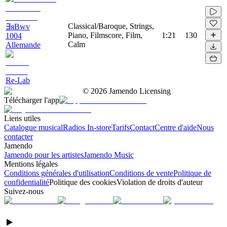
Classical/Baroque, Strings,
∃яBwv
Piano, Filmscore, Film,
1:21
130
1004
Calm
Allemande
Re-Lab
©
2026
Jamendo Licensing
Télécharger l'app
Liens utiles
Catalogue musical
Radios In-store
Tarifs
Contact
Centre d'aide
Nous
contacter
Jamendo
Jamendo pour les artistes
Jamendo Music
Mentions légales
Conditions générales d'utilisation
Conditions de vente
Politique de
confidentialité
Politique des cookies
Violation de droits d'auteur
Suivez-nous