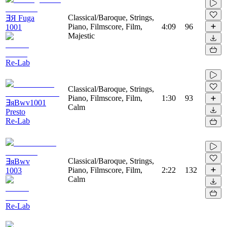
Classical/Baroque, Strings,
∃Я Fuga
Piano, Filmscore, Film,
4:09
96
1001
Majestic
Re-Lab
Classical/Baroque, Strings,
Piano, Filmscore, Film,
1:30
93
∃яBwv1001
Calm
Presto
Re-Lab
Classical/Baroque, Strings,
∃яBwv
Piano, Filmscore, Film,
2:22
132
1003
Calm
Re-Lab