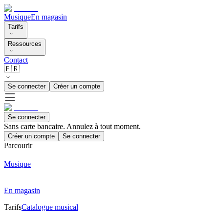
Musique
En magasin
Tarifs
Ressources
Contact
🇫🇷
Se connecter
Créer un compte
Se connecter
Sans carte bancaire. Annulez à tout moment.
Créer un compte
Se connecter
Parcourir
Musique
En magasin
Tarifs
Catalogue musical