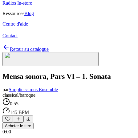
Radios In-store
Ressources
Blog
Centre d'aide
Contact
Retour au catalogue
Mensa sonora, Pars VI – 1. Sonata
par
Simplicissimus Ensemble
classical/baroque
0:55
145 BPM
Acheter le titre
0:00