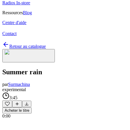
Radios In-store
Ressources
Blog
Centre d'aide
Contact
Retour au catalogue
Summer rain
par
Surmachina
experimental
3:45
Acheter le titre
0:00