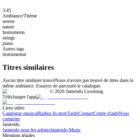
3:45
Ambiance/Thème
serene
nature
Instruments
strings
piano
Autres tags
instrumental
Titres similaires
Aucun titre similaire trouvé
Nous n'avons pas trouvé de titres dans la
même ambiance. Essayez de parcourir le catalogue.
©
2026
Jamendo Licensing
Télécharger l'app
Liens utiles
Catalogue musical
Radios In-store
Tarifs
Contact
Centre d'aide
Nous
contacter
Jamendo
Jamendo pour les artistes
Jamendo Music
Mentions légales