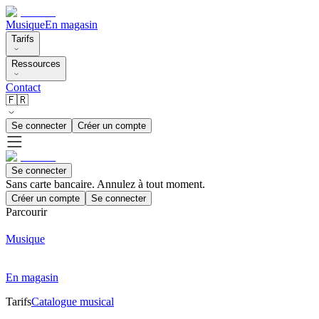
Musique
En magasin
Tarifs
Ressources
Contact
🇫🇷
Se connecter
Créer un compte
Se connecter
Sans carte bancaire. Annulez à tout moment.
Créer un compte
Se connecter
Parcourir
Musique
En magasin
Tarifs
Catalogue musical