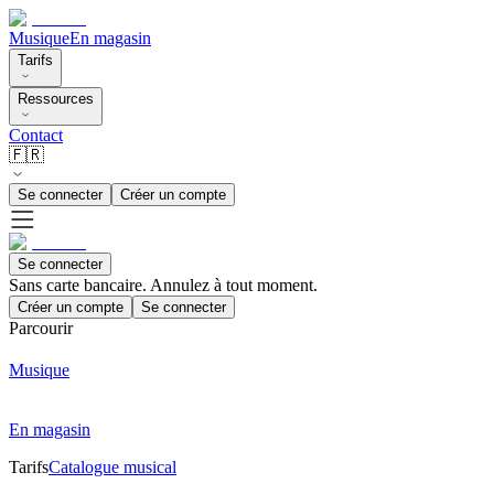
Musique
En magasin
Tarifs
Ressources
Contact
🇫🇷
Se connecter
Créer un compte
Se connecter
Sans carte bancaire. Annulez à tout moment.
Créer un compte
Se connecter
Parcourir
Musique
En magasin
Tarifs
Catalogue musical