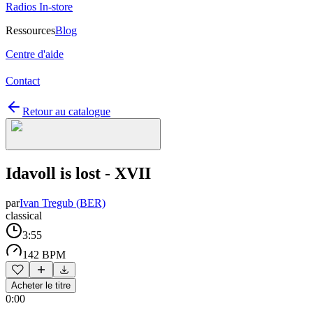
Radios In-store
Ressources
Blog
Centre d'aide
Contact
Retour au catalogue
Idavoll is lost - XVII
par
Ivan Tregub (BER)
classical
3:55
142 BPM
Acheter le titre
0:00