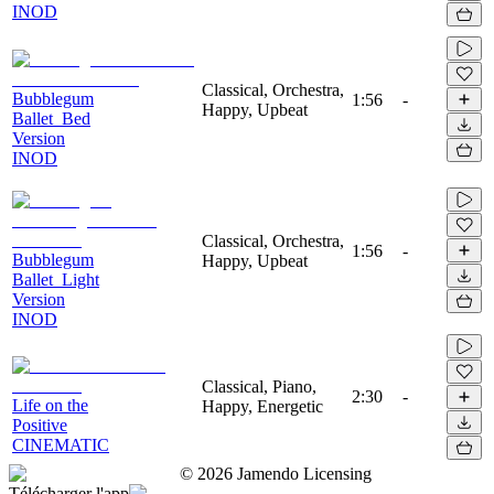
INOD
Classical, Orchestra,
Bubblegum
1:56
-
Happy, Upbeat
Ballet_Bed
Version
INOD
Classical, Orchestra,
1:56
-
Bubblegum
Happy, Upbeat
Ballet_Light
Version
INOD
Classical, Piano,
2:30
-
Life on the
Happy, Energetic
Positive
CINEMATIC
©
2026
Jamendo Licensing
Télécharger l'app