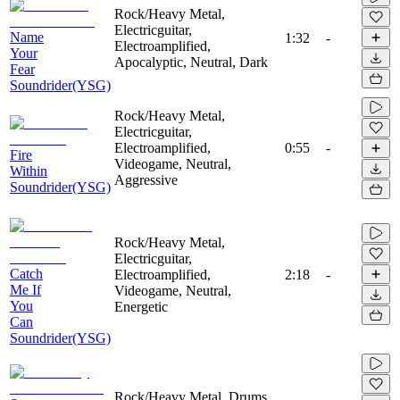
Rock/Heavy Metal,
Electricguitar,
Name
1:32
-
Electroamplified,
Your
Apocalyptic, Neutral, Dark
Fear
Soundrider(YSG)
Rock/Heavy Metal,
Electricguitar,
Electroamplified,
0:55
-
Fire
Videogame, Neutral,
Within
Aggressive
Soundrider(YSG)
Rock/Heavy Metal,
Electricguitar,
Catch
Electroamplified,
2:18
-
Me If
Videogame, Neutral,
You
Energetic
Can
Soundrider(YSG)
Rock/Heavy Metal, Drums,