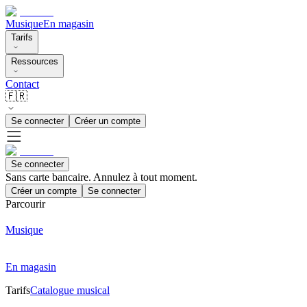
Musique
En magasin
Tarifs
Ressources
Contact
🇫🇷
Se connecter
Créer un compte
Se connecter
Sans carte bancaire. Annulez à tout moment.
Créer un compte
Se connecter
Parcourir
Musique
En magasin
Tarifs
Catalogue musical