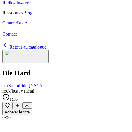
Radios In-store
Ressources
Blog
Centre d'aide
Contact
Retour au catalogue
Die Hard
par
Soundrider(YSG)
rock/heavy metal
1:16
Acheter le titre
0:00