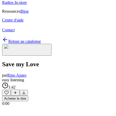
Radios In-store
Ressources
Blog
Centre d'aide
Contact
Retour au catalogue
Save my Love
par
Rino Aparo
easy listening
1:42
Acheter le titre
0:00