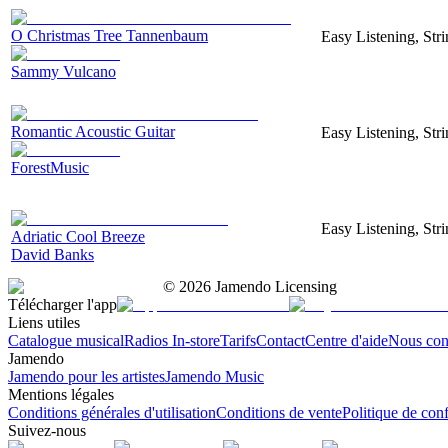
O Christmas Tree Tannenbaum
Easy Listening, Str
Sammy Vulcano
Romantic Acoustic Guitar
Easy Listening, Str
ForestMusic
Easy Listening, Str
Adriatic Cool Breeze
David Banks
©
2026
Jamendo Licensing
Télécharger l'app
Liens utiles
Catalogue musical
Radios In-store
Tarifs
Contact
Centre d'aide
Nous con
Jamendo
Jamendo pour les artistes
Jamendo Music
Mentions légales
Conditions générales d'utilisation
Conditions de vente
Politique de conf
Suivez-nous