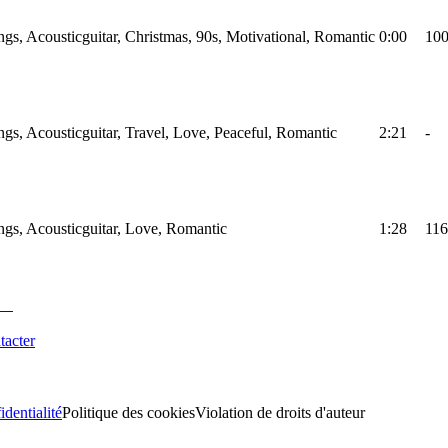
ings, Acousticguitar, Christmas, 90s, Motivational, Romantic
0:00
10
ings, Acousticguitar, Travel, Love, Peaceful, Romantic
2:21
-
ings, Acousticguitar, Love, Romantic
1:28
116
tacter
identialité
Politique des cookies
Violation de droits d'auteur