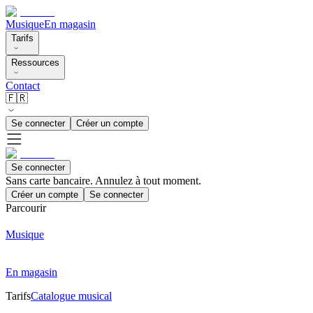
Musique
En magasin
Tarifs
Ressources
Contact
🇫🇷
Se connecter
Créer un compte
Se connecter
Sans carte bancaire. Annulez à tout moment.
Créer un compte
Se connecter
Parcourir
Musique
En magasin
Tarifs
Catalogue musical