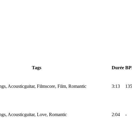
Tags
Durée
B
ings, Acousticguitar, Filmscore, Film, Romantic
3:13
13
ings, Acousticguitar, Love, Romantic
2:04
-