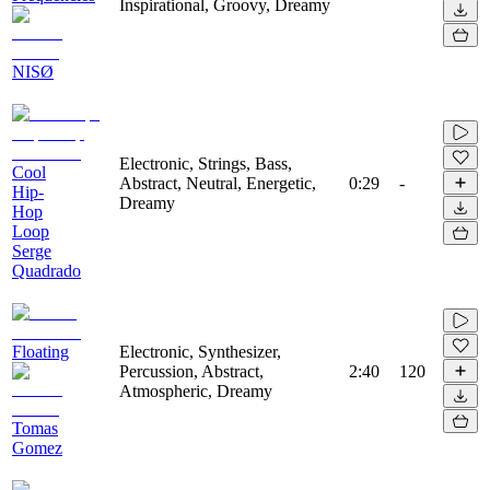
Inspirational, Groovy, Dreamy
NISØ
Electronic, Strings, Bass,
Cool
Abstract, Neutral, Energetic,
0:29
-
Hip-
Dreamy
Hop
Loop
Serge
Quadrado
Floating
Electronic, Synthesizer,
Percussion, Abstract,
2:40
120
Atmospheric, Dreamy
Tomas
Gomez