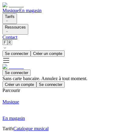
Musique
En magasin
Tarifs
Ressources
Contact
🇫🇷
Se connecter
Créer un compte
Se connecter
Sans carte bancaire. Annulez à tout moment.
Créer un compte
Se connecter
Parcourir
Musique
En magasin
Tarifs
Catalogue musical