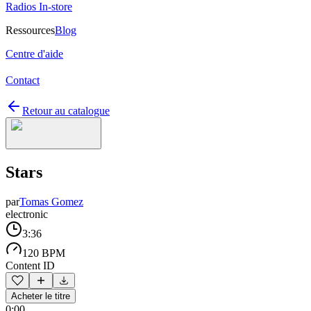
Radios In-store
Ressources
Blog
Centre d'aide
Contact
Retour au catalogue
Stars
par
Tomas Gomez
electronic
3:36
120 BPM
Content ID
Acheter le titre
0:00