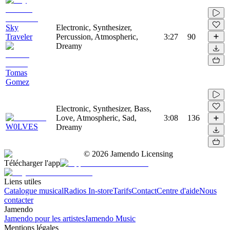
Sky
Electronic, Synthesizer,
Traveler
Percussion, Atmospheric,
3:27
90
Dreamy
Tomas
Gomez
Electronic, Synthesizer, Bass,
Love, Atmospheric, Sad,
3:08
136
W0LVES
Dreamy
©
2026
Jamendo Licensing
Télécharger l'app
Liens utiles
Catalogue musical
Radios In-store
Tarifs
Contact
Centre d'aide
Nous
contacter
Jamendo
Jamendo pour les artistes
Jamendo Music
Mentions légales