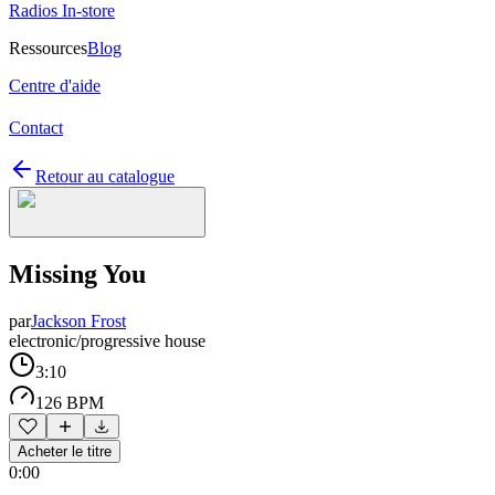
Radios In-store
Ressources
Blog
Centre d'aide
Contact
Retour au catalogue
Missing You
par
Jackson Frost
electronic/progressive house
3:10
126 BPM
Acheter le titre
0:00