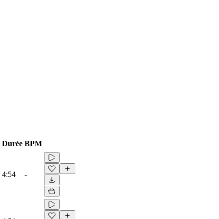
Durée
BPM
4:54
-