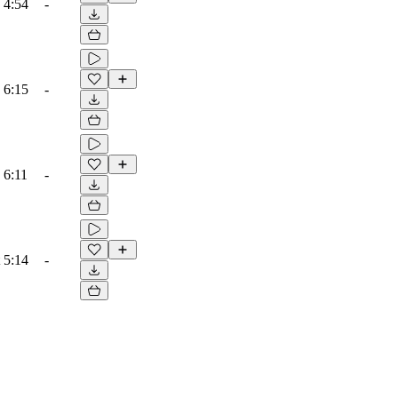
4:54
-
6:15
-
6:11
-
5:14
-