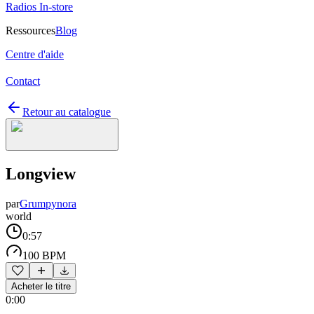
Radios In-store
Ressources
Blog
Centre d'aide
Contact
Retour au catalogue
Longview
par
Grumpynora
world
0:57
100 BPM
Acheter le titre
0:00