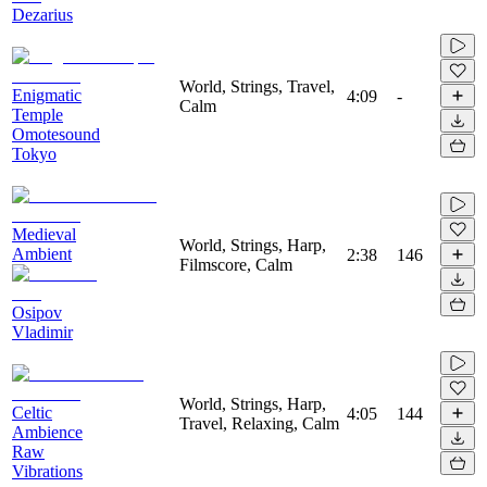
Dezarius
World, Strings, Travel,
Enigmatic
4:09
-
Calm
Temple
Omotesound
Tokyo
Medieval
World, Strings, Harp,
Ambient
2:38
146
Filmscore, Calm
Osipov
Vladimir
World, Strings, Harp,
Celtic
4:05
144
Travel, Relaxing, Calm
Ambience
Raw
Vibrations