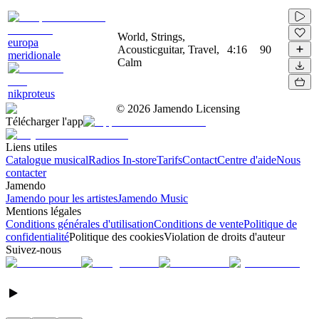
World, Strings,
europa
Acousticguitar, Travel,
4:16
90
meridionale
Calm
nikproteus
©
2026
Jamendo Licensing
Télécharger l'app
Liens utiles
Catalogue musical
Radios In-store
Tarifs
Contact
Centre d'aide
Nous
contacter
Jamendo
Jamendo pour les artistes
Jamendo Music
Mentions légales
Conditions générales d'utilisation
Conditions de vente
Politique de
confidentialité
Politique des cookies
Violation de droits d'auteur
Suivez-nous