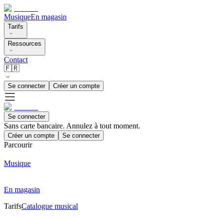
Musique
En magasin
Tarifs
Ressources
Contact
🇫🇷
Se connecter
Créer un compte
Se connecter
Sans carte bancaire. Annulez à tout moment.
Créer un compte
Se connecter
Parcourir
Musique
En magasin
Tarifs
Catalogue musical