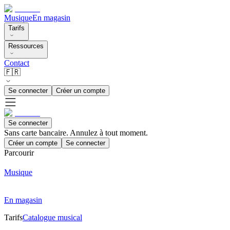
Musique
En magasin
Tarifs
Ressources
Contact
🇫🇷
Se connecter
Créer un compte
Se connecter
Sans carte bancaire. Annulez à tout moment.
Créer un compte
Se connecter
Parcourir
Musique
En magasin
Tarifs
Catalogue musical