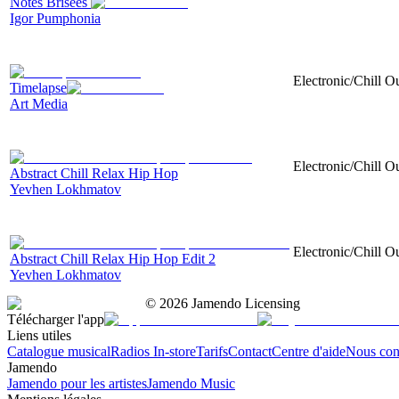
Notes Brisées
Igor Pumphonia
Electronic/Chill Ou
Timelapse
Art Media
Electronic/Chill O
Abstract Chill Relax Hip Hop
Yevhen Lokhmatov
Electronic/Chill O
Abstract Chill Relax Hip Hop Edit 2
Yevhen Lokhmatov
©
2026
Jamendo Licensing
Télécharger l'app
Liens utiles
Catalogue musical
Radios In-store
Tarifs
Contact
Centre d'aide
Nous con
Jamendo
Jamendo pour les artistes
Jamendo Music