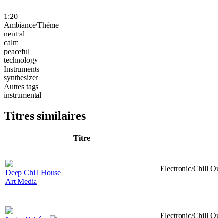
1:20
Ambiance/Thème
neutral
calm
peaceful
technology
Instruments
synthesizer
Autres tags
instrumental
Titres similaires
Titre
Electronic/Chill Ou
Deep Chill House
Art Media
Electronic/Chill O