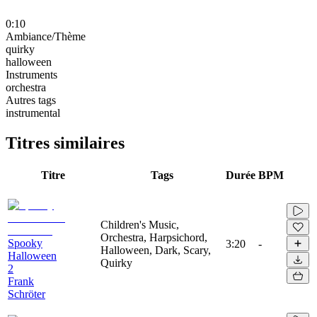
0:10
Ambiance/Thème
quirky
halloween
Instruments
orchestra
Autres tags
instrumental
Titres similaires
Titre
Tags
Durée
BPM
Children's Music,
Orchestra, Harpsichord,
Spooky
3:20
-
Halloween, Dark, Scary,
Halloween
Quirky
2
Frank
Schröter