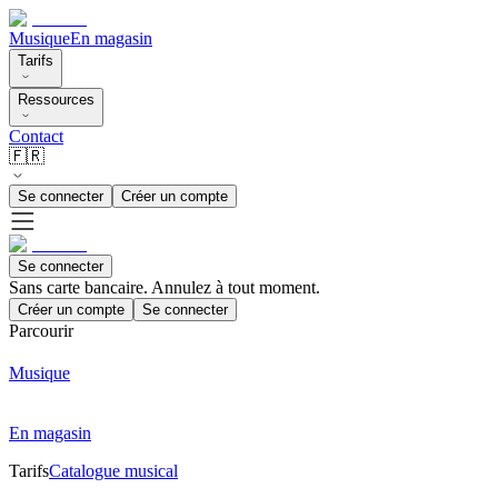
Musique
En magasin
Tarifs
Ressources
Contact
🇫🇷
Se connecter
Créer un compte
Se connecter
Sans carte bancaire. Annulez à tout moment.
Créer un compte
Se connecter
Parcourir
Musique
En magasin
Tarifs
Catalogue musical