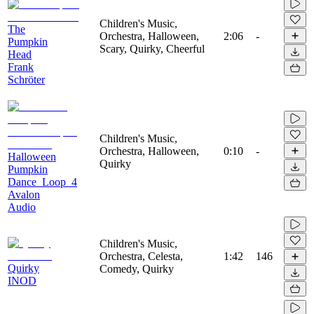
Children's Music,
The
Orchestra, Halloween,
2:06
-
Pumpkin
Scary, Quirky, Cheerful
Head
Frank
Schröter
Children's Music,
Orchestra, Halloween,
0:10
-
Halloween
Quirky
Pumpkin
Dance_Loop_4
Avalon
Audio
Children's Music,
Orchestra, Celesta,
1:42
146
Quirky
Comedy, Quirky
INOD