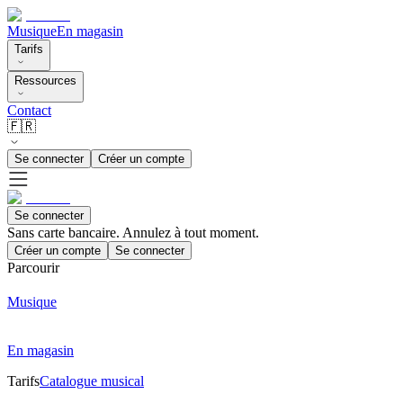
Musique
En magasin
Tarifs
Ressources
Contact
🇫🇷
Se connecter
Créer un compte
Se connecter
Sans carte bancaire. Annulez à tout moment.
Créer un compte
Se connecter
Parcourir
Musique
En magasin
Tarifs
Catalogue musical