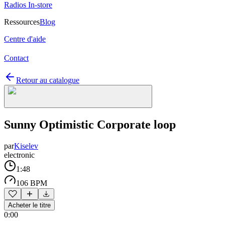
Radios In-store
Ressources
Blog
Centre d'aide
Contact
Retour au catalogue
Sunny Optimistic Corporate loop
par
Kiselev
electronic
1:48
106 BPM
Acheter le titre
0:00