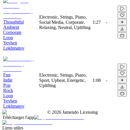
Electronic, Strings, Piano,
Thoughtful
Social Media, Corporate,
1:27
-
Ambient
Relaxing, Neutral, Uplifting
Corporate
Loop
Yevhen
Lokhmatov
Fun
Electronic, Strings, Piano,
Indie
Sport, Upbeat, Energetic,
1:08
-
Pop
Uplifting
Rock
Loop
Yevhen
Lokhmatov
©
2026
Jamendo Licensing
Télécharger l'app
Liens utiles