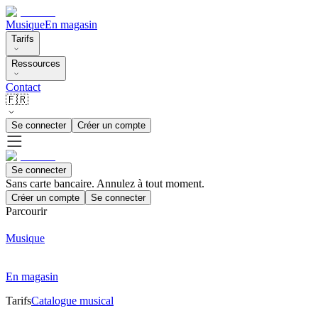
Musique
En magasin
Tarifs
Ressources
Contact
🇫🇷
Se connecter
Créer un compte
Se connecter
Sans carte bancaire. Annulez à tout moment.
Créer un compte
Se connecter
Parcourir
Musique
En magasin
Tarifs
Catalogue musical