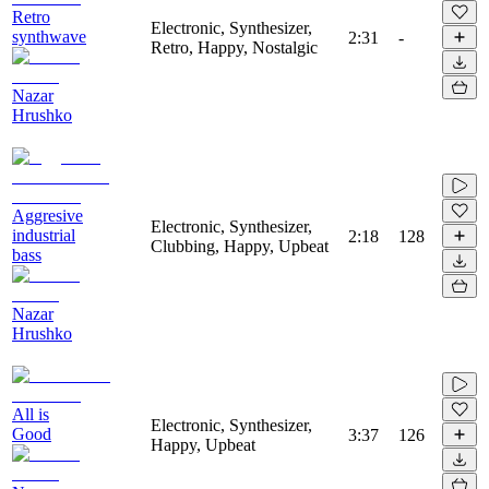
Retro
Electronic, Synthesizer,
synthwave
2:31
-
Retro, Happy, Nostalgic
Nazar
Hrushko
Aggresive
Electronic, Synthesizer,
industrial
2:18
128
Clubbing, Happy, Upbeat
bass
Nazar
Hrushko
All is
Electronic, Synthesizer,
Good
3:37
126
Happy, Upbeat