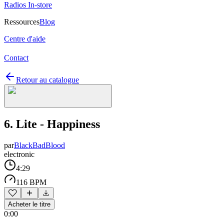
Radios In-store
Ressources
Blog
Centre d'aide
Contact
Retour au catalogue
6. Lite - Happiness
par
BlackBadBlood
electronic
4:29
116 BPM
Acheter le titre
0:00