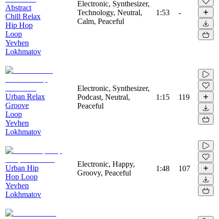
Electronic, Synthesizer,
Abstract
Technology, Neutral,
1:53
-
Chill Relax
Calm, Peaceful
Hip Hop
Loop
Yevhen
Lokhmatov
Electronic, Synthesizer,
Urban Relax
Podcast, Neutral,
1:15
119
Groove
Peaceful
Loop
Yevhen
Lokhmatov
Electronic, Happy,
Urban Hip
1:48
107
Groovy, Peaceful
Hop Loop
Yevhen
Lokhmatov