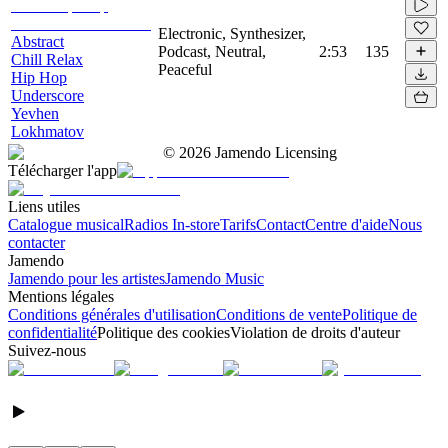
Electronic, Synthesizer,
Abstract
Podcast, Neutral,
2:53
135
Chill Relax
Peaceful
Hip Hop
Underscore
Yevhen
Lokhmatov
©
2026
Jamendo Licensing
Télécharger l'app
Liens utiles
Catalogue musical
Radios In-store
Tarifs
Contact
Centre d'aide
Nous
contacter
Jamendo
Jamendo pour les artistes
Jamendo Music
Mentions légales
Conditions générales d'utilisation
Conditions de vente
Politique de
confidentialité
Politique des cookies
Violation de droits d'auteur
Suivez-nous