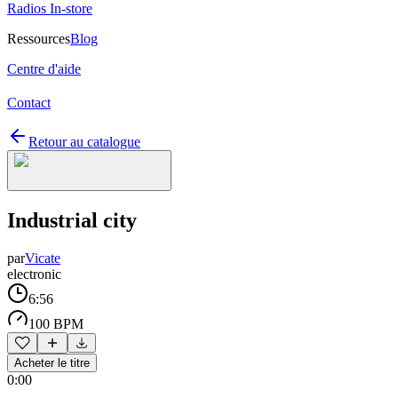
Radios In-store
Ressources
Blog
Centre d'aide
Contact
Retour au catalogue
Industrial city
par
Vicate
electronic
6:56
100 BPM
Acheter le titre
0:00