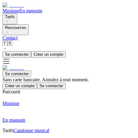
Musique
En magasin
Tarifs
Ressources
Contact
🇫🇷
Se connecter
Créer un compte
Se connecter
Sans carte bancaire. Annulez à tout moment.
Créer un compte
Se connecter
Parcourir
Musique
En magasin
Tarifs
Catalogue musical