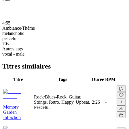
4:55
Ambiance/Thème
melancholic
peaceful
70s
Autres tags
vocal - male
Titres similaires
Titre
Tags
Durée
BPM
Rock/Blues-Rock, Guitar,
Strings, Retro, Happy, Upbeat,
2:26
-
Memory
Peaceful
Garden
Infraction