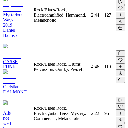
Rock/Blues-Rock,
Mysterious
Electroamplified, Hammond,
2:44
127
Ways
Melancholic
2019
Daniel
Bautista
CASSE
Rock/Blues-Rock, Drums,
FUNK
4:46
119
Percussion, Quirky, Peaceful
Christian
DALMONT
Rock/Blues-Rock,
Alls
Electricguitar, Bass, Mystery,
2:22
96
not
Commercial, Melancholic
well