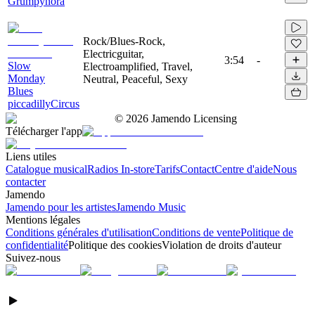
Grumpynora
Rock/Blues-Rock,
Electricguitar,
3:54
-
Slow
Electroamplified, Travel,
Monday
Neutral, Peaceful, Sexy
Blues
piccadillyCircus
©
2026
Jamendo Licensing
Télécharger l'app
Liens utiles
Catalogue musical
Radios In-store
Tarifs
Contact
Centre d'aide
Nous
contacter
Jamendo
Jamendo pour les artistes
Jamendo Music
Mentions légales
Conditions générales d'utilisation
Conditions de vente
Politique de
confidentialité
Politique des cookies
Violation de droits d'auteur
Suivez-nous