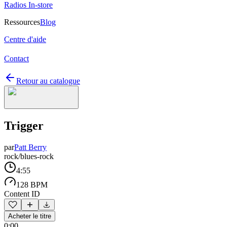
Radios In-store
Ressources
Blog
Centre d'aide
Contact
Retour au catalogue
Trigger
par
Patt Berry
rock/blues-rock
4:55
128 BPM
Content ID
Acheter le titre
0:00