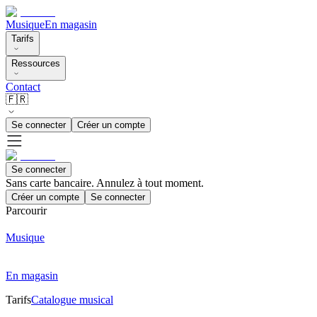
Musique
En magasin
Tarifs
Ressources
Contact
🇫🇷
Se connecter
Créer un compte
Se connecter
Sans carte bancaire. Annulez à tout moment.
Créer un compte
Se connecter
Parcourir
Musique
En magasin
Tarifs
Catalogue musical