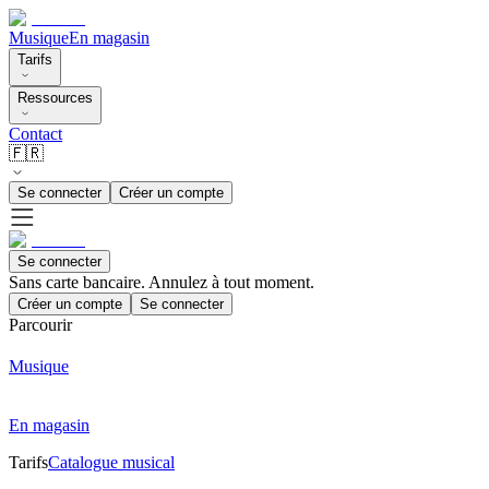
Musique
En magasin
Tarifs
Ressources
Contact
🇫🇷
Se connecter
Créer un compte
Se connecter
Sans carte bancaire. Annulez à tout moment.
Créer un compte
Se connecter
Parcourir
Musique
En magasin
Tarifs
Catalogue musical