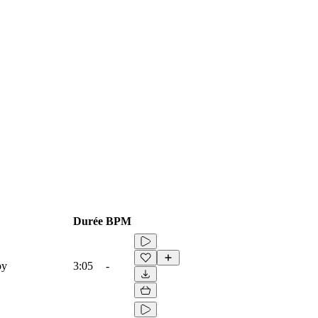
Durée
BPM
py
3:05
-