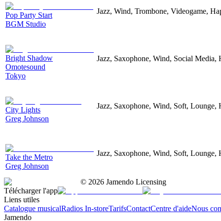
Jazz, Wind, Trombone, Videogame, Ha
Pop Party Start
BGM Studio
Bright Shadow
Jazz, Saxophone, Wind, Social Media,
Omotesound
Tokyo
Jazz, Saxophone, Wind, Soft, Lounge, 
City Lights
Greg Johnson
Jazz, Saxophone, Wind, Soft, Lounge, 
Take the Metro
Greg Johnson
©
2026
Jamendo Licensing
Télécharger l'app
Liens utiles
Catalogue musical
Radios In-store
Tarifs
Contact
Centre d'aide
Nous con
Jamendo