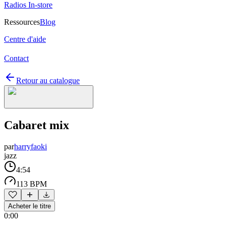
Radios In-store
Ressources
Blog
Centre d'aide
Contact
Retour au catalogue
Cabaret mix
par
harryfaoki
jazz
4:54
113 BPM
Acheter le titre
0:00