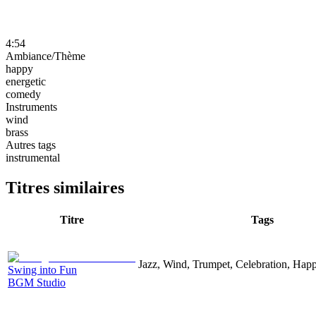
4:54
Ambiance/Thème
happy
energetic
comedy
Instruments
wind
brass
Autres tags
instrumental
Titres similaires
Titre
Tags
Jazz, Wind, Trumpet, Celebration, Hap
Swing into Fun
BGM Studio