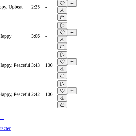
ppy, Upbeat
2:25
-
 Happy
3:06
-
Happy, Peaceful
3:43
100
Happy, Peaceful
2:42
100
tacter